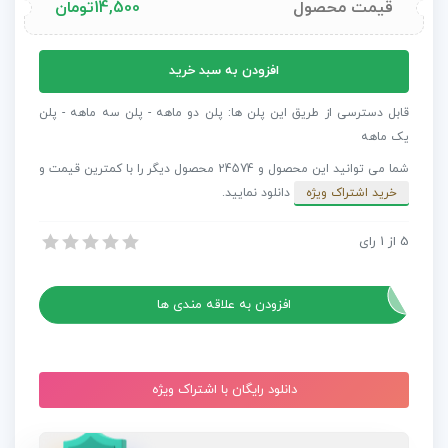
قیمت محصول
14,500
تومان
پروژه
افزودن به سبد خرید
افترافکت
اوپنر
قابل دسترسی از طریق این پلن ها: پلن دو ماهه - پلن سه ماهه - پلن
مد
یک ماهه
عدد
شما می توانید این محصول و 24574 محصول دیگر را با کمترین قیمت و
خرید اشتراک ویژه
دانلود نمایید.
5
از
1
رای
پروژه افترافکت اوپنر مد
پروژه افترافکت اوپنر مد
افزودن به علاقه مندی ها
دانلود رایگان با اشتراک ویژه