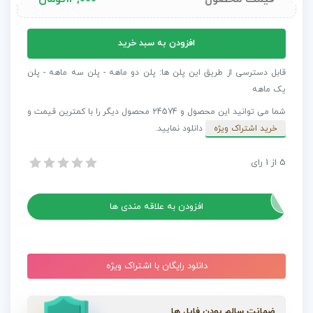
آهنگ
افزودن به سبد خرید
بی
کلام
قابل دسترسی از طریق این پلن ها: پلن دو ماهه - پلن سه ماهه - پلن
مخصوص
یک ماهه
لوگو
شما می توانید این محصول و 24574 محصول دیگر را با کمترین قیمت و
موشن
خرید اشتراک ویژه
دانلود نمایید.
درام
Big
5
از
1
رای
آهنگ بی کلام مخصوص لوگو موشن درام Big Stomp Percussion Logo
Stomp
آهنگ بی کلام مخصوص لوگو موشن درام Big Stomp Percussion Logo
Percussion
Logo
افزودن به علاقه مندی ها
عدد
دانلود رایگان با اشتراک ویژه
ضمانت سالم بودن فایل ها