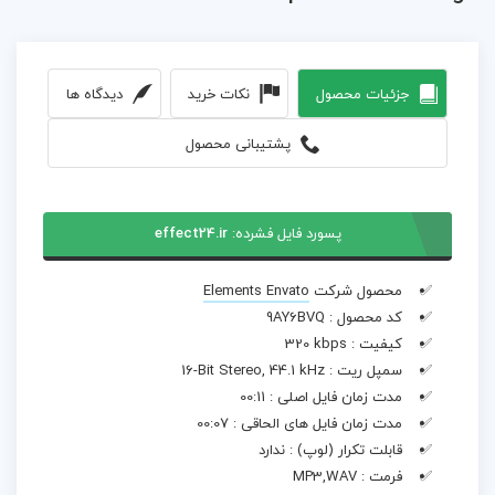
جزئیات محصول
نکات خرید
دیدگاه ها
پشتیبانی محصول
پسورد فایل فشرده:
effect24.ir
محصول شرکت
Elements Envato
کد محصول :
9AY6BVQ
کیفیت :
320 kbps
سمپل ریت :
16-Bit Stereo, 44.1 kHz
مدت زمان فایل اصلی :
00:11
مدت زمان فایل های الحاقی :
00:07
قابلت تکرار (لوپ) :
ندارد
فرمت :
MP3,WAV