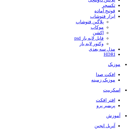
تکسچر
فوتیج آماده
ابزار فتوشاپ
پلاگین فتوشاپ
موکاپ
اکشن
فایل لایه باز psd
وکتور لایه باز
مدل سه بعدی
HDRI
موزیک
افکت صدا
موزیک زمینه
اسکریپت
افتر افکت
پریمیر پرو
آموزش
آنریل انجین