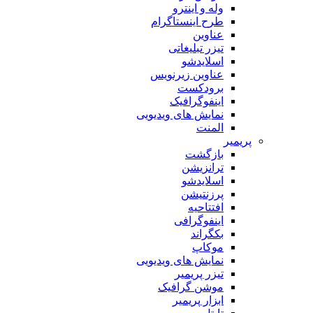
وله و اینترو
طرح اینستاگرام
عناوین
تیزر تبلیغاتی
اسلایدشو
عناوین زیرنویس
برودکست
اینفوگرافیک
نمایش های ویدیویی
المنت
پریمیر
بازگشت
ترانزیشن
اسلایدشو
پرزنتیشن
افتتاحیه
اینفوگرافی
بکگراند
موکاپ
نمایش های ویدیویی
تیزر پریمیر
موشن گرافیک
ابزار پریمیر