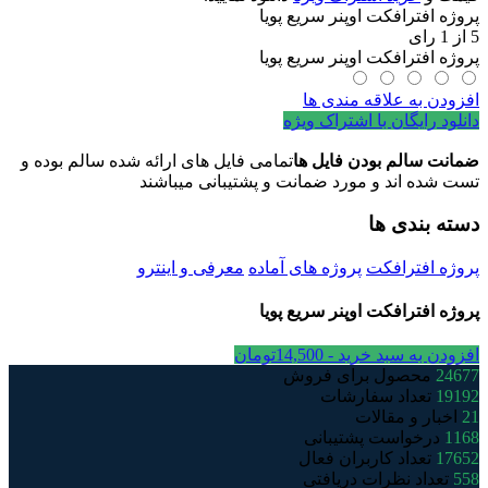
پروژه افترافکت اوپنر سریع پویا
5
از
1
رای
پروژه افترافکت اوپنر سریع پویا
افزودن به علاقه مندی ها
دانلود رایگان با اشتراک ویژه
ضمانت سالم بودن فایل ها
تمامی فایل های ارائه شده سالم بوده و
تست شده اند و مورد ضمانت و پشتیبانی میباشند
دسته بندی ها
پروژه افترافکت
پروژه های آماده
معرفی و اینترو
پروژه افترافکت اوپنر سریع پویا
افزودن به سبد خرید -
14,500
تومان
24677
محصول برای فروش
19192
تعداد سفارشات
21
اخبار و مقالات
1168
درخواست پشتیبانی
17652
تعداد کاربران فعال
558
تعداد نظرات دریافتی