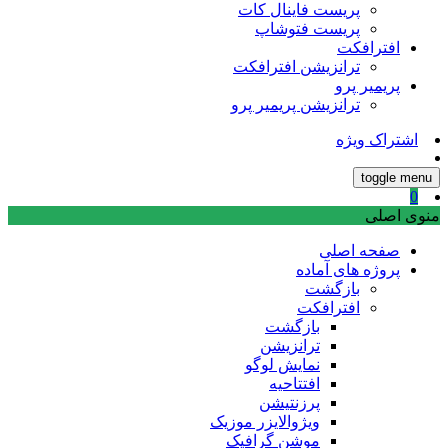
پریست فاینال کات
پریست فتوشاپ
افترافکت
ترانزیشن افترافکت
پریمیر پرو
ترانزیشن پریمیر پرو
اشتراک ویژه
toggle menu
0
منوی اصلی
صفحه اصلی
پروژه های آماده
بازگشت
افترافکت
بازگشت
ترانزیشن
نمایش لوگو
افتتاحیه
پرزنتیشن
ویژوالایزر موزیک
موشن گرافیک