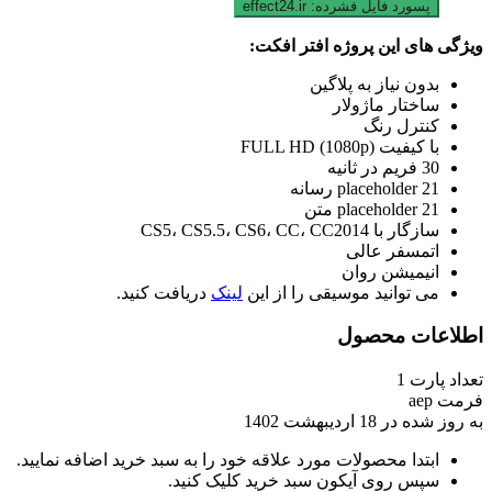
پسورد فایل فشرده:
effect24.ir
ویژگی های این پروژه افتر افکت:
بدون نیاز به پلاگین
ساختار ماژولار
کنترل رنگ
با کیفیت FULL HD (1080p)
30 فریم در ثانیه
21 placeholder رسانه
21 placeholder متن
سازگار با CS5، CS5.5، CS6، CC، CC2014
اتمسفر عالی
انیمیشن روان
می توانید موسیقی را از این
لینک
دریافت کنید.
اطلاعات محصول
تعداد پارت
1
فرمت
aep
به روز شده در
18 اردیبهشت 1402
ابتدا محصولات مورد علاقه خود را به سبد خرید اضافه نمایید.
سپس روی آیکون سبد خرید کلیک کنید.