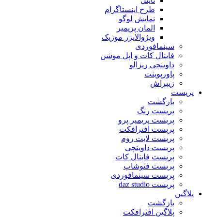
تایتل
طرح اینستاگرام
نمایش لوگو
المان پریمیر
ویژوالایزر موزیک
سینمافوردی
فاینال کات و اپل موشن
داوینچی ریزالو
پاورپوینت
زیبراش
پریست
بازگشت
پریست رنگ
پریست پریمیر پرو
پریست افترافکت
پریست لایت روم
پریست داوینچی
پریست فاینال کات
پریست فتوشاپ
پریست سینمافوردی
پریست daz studio
پلاگین
بازگشت
پلاگین افترافکت