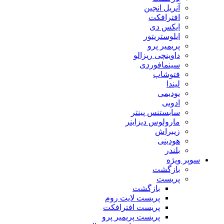
آنریل انجین
افترافکت
ایکس دی
ایلوستریتور
پریمیر پرو
داوینچی ریزالو
سینمافوردی
فتوشاپ
لیندا
یودیمی
ادوبی
سابستنس پینتر
مارولوس دیزاینر
زیبراش
هودینی
بلندر
سوپر ویژه
بازگشت
پریست
بازگشت
پریست لایت روم
پریست افترافکت
پریست پریمیر پرو