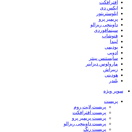
افترافکت
ایکس دی
ایلوستریتور
پریمیر پرو
داوینچی ریزالو
سینمافوردی
فتوشاپ
لیندا
یودیمی
ادوبی
سابستنس پینتر
مارولوس دیزاینر
زیبراش
هودینی
بلندر
سوپر ویژه
پریست
پریست لایت روم
پریست افترافکت
پریست پریمیر پرو
پریست داوینچی ریزالو
پریست رنگ