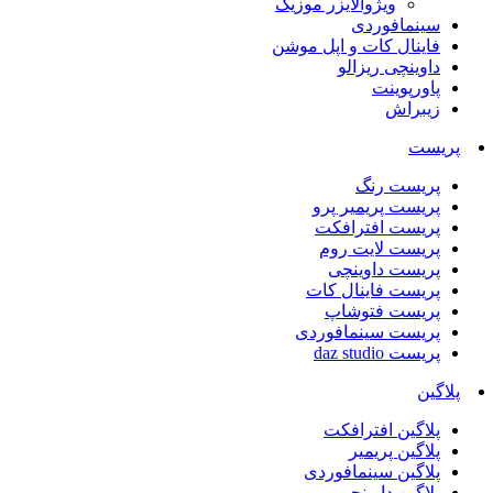
ویژوالایزر موزیک
سینمافوردی
فاینال کات و اپل موشن
داوینچی ریزالو
پاورپوینت
زیبراش
پریست
پریست رنگ
پریست پریمیر پرو
پریست افترافکت
پریست لایت روم
پریست داوینچی
پریست فاینال کات
پریست فتوشاپ
پریست سینمافوردی
پریست daz studio
پلاگین
پلاگین افترافکت
پلاگین پریمیر
پلاگین سینمافوردی
پلاگین داوینچی