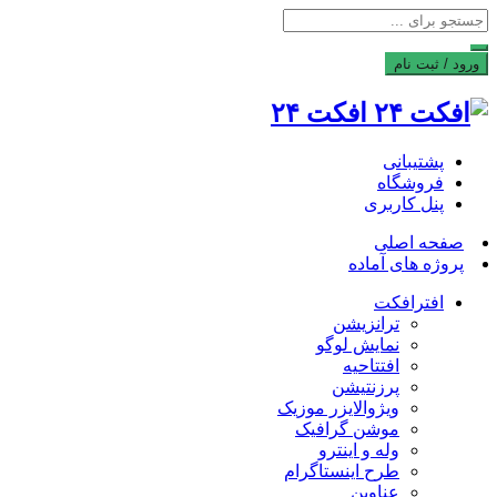
ورود / ثبت نام
افکت ۲۴
پشتیبانی
فروشگاه
پنل کاربری
صفحه اصلی
پروژه های آماده
افترافکت
ترانزیشن
نمایش لوگو
افتتاحیه
پرزنتیشن
ویژوالایزر موزیک
موشن گرافیک
وله و اینترو
طرح اینستاگرام
عناوین