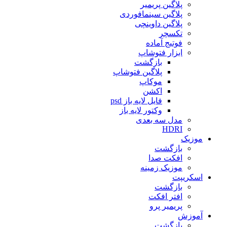
پلاگین پریمیر
پلاگین سینمافوردی
پلاگین داوینچی
تکسچر
فوتیج آماده
ابزار فتوشاپ
بازگشت
پلاگین فتوشاپ
موکاپ
اکشن
فایل لایه باز psd
وکتور لایه باز
مدل سه بعدی
HDRI
موزیک
بازگشت
افکت صدا
موزیک زمینه
اسکریپت
بازگشت
افتر افکت
پریمیر پرو
آموزش
بازگشت