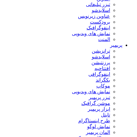
تیزر تبلیغاتی
اسلایدشو
عناوین زیرنویس
برودکست
اینفوگرافیک
نمایش های ویدیویی
المنت
پریمیر
ترانزیشن
اسلایدشو
پرزنتیشن
افتتاحیه
اینفوگرافی
بکگراند
موکاپ
نمایش های ویدیویی
تیزر پریمیر
موشن گرافیک
ابزار پریمیر
تایتل
طرح اینستاگرام
نمایش لوگو
المان پریمیر