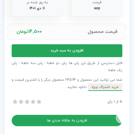
فرمت
به روز شده در
aep
11 دی 1401
قیمت محصول
14,500
تومان
پروژه
افزودن به سبد خرید
افترافکت
بسته
قابل دسترسی از طریق این پلن ها: پلن دو ماهه - پلن سه ماهه - پلن
پیش
یک ماهه
بینی
شما می توانید این محصول و 24574 محصول دیگر را با کمترین قیمت و
آب
خرید اشتراک ویژه
دانلود نمایید.
و
هوا
5
از
1
رای
پروژه افترافکت بسته پیش بینی آب و هوا
عدد
پروژه افترافکت بسته پیش بینی آب و هوا
افزودن به علاقه مندی ها