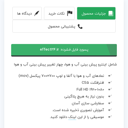
جزئیات محصول
نکات خرید
دیدگاه ها
پشتیبانی محصول
پسورد فایل فشرده:
effect24.ir
شامل: اینترو پیش بینی آب و هوا، چهار تغییر پیش بینی آب و هوا
نمادهای آب و هوا با آلفا و لوپ 700×700 پیکسل (mov)
افترافکت CS5
Full HD 1920-1080
بدون نیاز به هیچ پلاگینی
سفارشی سازی آسان
آموزش تصویری ذخیره شده است.
موسیقی را از این
لینک
دانلود کنید.