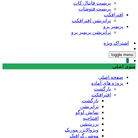
پریست فاینال کات
پریست فتوشاپ
افترافکت
ترانزیشن افترافکت
پریمیر پرو
ترانزیشن پریمیر پرو
اشتراک ویژه
toggle menu
0
منوی اصلی
صفحه اصلی
پروژه های آماده
بازگشت
افترافکت
بازگشت
ترانزیشن
نمایش لوگو
افتتاحیه
پرزنتیشن
ویژوالایزر موزیک
موشن گرافیک