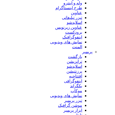
وله و اینترو
طرح اینستاگرام
عناوین
تیزر تبلیغاتی
اسلایدشو
عناوین زیرنویس
برودکست
اینفوگرافیک
نمایش های ویدیویی
المنت
پریمیر
بازگشت
ترانزیشن
اسلایدشو
پرزنتیشن
افتتاحیه
اینفوگرافی
بکگراند
موکاپ
نمایش های ویدیویی
تیزر پریمیر
موشن گرافیک
ابزار پریمیر