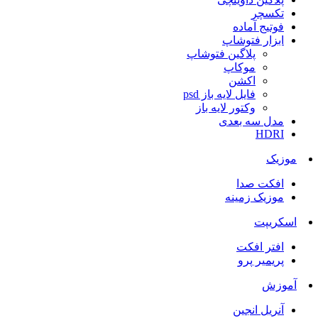
تکسچر
فوتیج آماده
ابزار فتوشاپ
پلاگین فتوشاپ
موکاپ
اکشن
فایل لایه باز psd
وکتور لایه باز
مدل سه بعدی
HDRI
موزیک
افکت صدا
موزیک زمینه
اسکریپت
افتر افکت
پریمیر پرو
آموزش
آنریل انجین