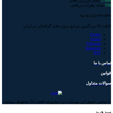
17648
تعداد کاربران فعال
558
تعداد نظرات دریافتی
با افکت 24 فراتر از یک رویا
افکت 24 بزرگترین مرجع پروژه های گرافیکی در ایران
Twitter
Aparat
Telegram
Instagram
RSS
تماس با ما
قوانین
سوالات متداول
© تمامی حقوق این وبسایت نزد مجموعه افکت 24 محفوظ میباشد.
سبد خرید