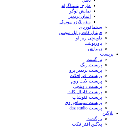
تایتل
طرح اینستاگرام
نمایش لوگو
المان پریمیر
ویژوالایزر موزیک
سینمافوردی
فاینال کات و اپل موشن
داوینچی ریزالو
پاورپوینت
زیبراش
پریست
بازگشت
پریست رنگ
پریست پریمیر پرو
پریست افترافکت
پریست لایت روم
پریست داوینچی
پریست فاینال کات
پریست فتوشاپ
پریست سینمافوردی
پریست daz studio
پلاگین
بازگشت
پلاگین افترافکت