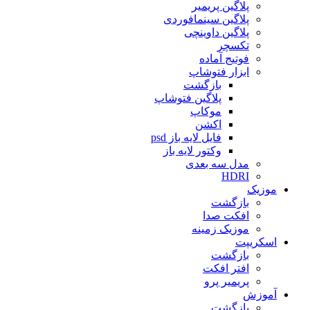
پلاگین پریمیر
پلاگین سینمافوردی
پلاگین داوینچی
تکسچر
فوتیج آماده
ابزار فتوشاپ
بازگشت
پلاگین فتوشاپ
موکاپ
اکشن
فایل لایه باز psd
وکتور لایه باز
مدل سه بعدی
HDRI
موزیک
بازگشت
افکت صدا
موزیک زمینه
اسکریپت
بازگشت
افتر افکت
پریمیر پرو
آموزش
بازگشت