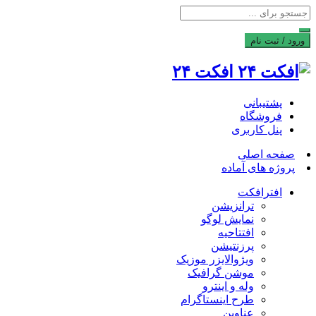
ورود / ثبت نام
افکت ۲۴
پشتیبانی
فروشگاه
پنل کاربری
صفحه اصلی
پروژه های آماده
افترافکت
ترانزیشن
نمایش لوگو
افتتاحیه
پرزنتیشن
ویژوالایزر موزیک
موشن گرافیک
وله و اینترو
طرح اینستاگرام
عناوین