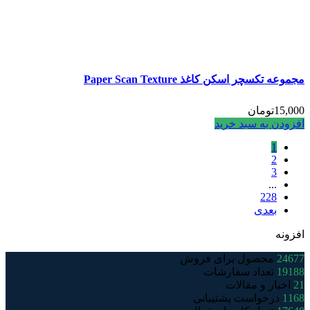
مجموعه تکسچر اسکن کاغذ Paper Scan Texture
15,000
تومان
افزودن به سبد خرید
1
2
3
...
228
بعدی
افزونه
24677
محصول برای فروش
19188
تعداد سفارشات
21
اخبار و مقالات
1168
درخواست پشتیبانی