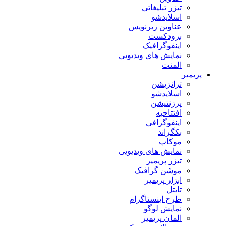
تیزر تبلیغاتی
اسلایدشو
عناوین زیرنویس
برودکست
اینفوگرافیک
نمایش های ویدیویی
المنت
پریمیر
ترانزیشن
اسلایدشو
پرزنتیشن
افتتاحیه
اینفوگرافی
بکگراند
موکاپ
نمایش های ویدیویی
تیزر پریمیر
موشن گرافیک
ابزار پریمیر
تایتل
طرح اینستاگرام
نمایش لوگو
المان پریمیر