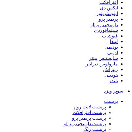
افترافکت
ایکس دی
ایلوستریتور
پریمیر پرو
داوینچی ریزالو
سینمافوردی
فتوشاپ
لیندا
یودیمی
ادوبی
سابستنس پینتر
مارولوس دیزاینر
زیبراش
هودینی
بلندر
سوپر ویژه
پریست
پریست لایت روم
پریست افترافکت
پریست پریمیر پرو
پریست داوینچی ریزالو
پریست رنگ