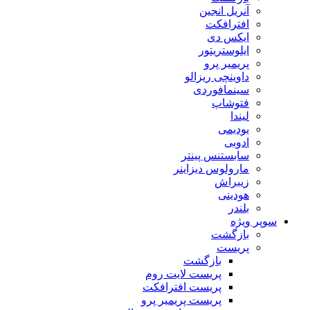
آنریل انجین
افترافکت
ایکس دی
ایلوستریتور
پریمیر پرو
داوینچی ریزالو
سینمافوردی
فتوشاپ
لیندا
یودیمی
ادوبی
سابستنس پینتر
مارولوس دیزاینر
زیبراش
هودینی
بلندر
سوپر ویژه
بازگشت
پریست
بازگشت
پریست لایت روم
پریست افترافکت
پریست پریمیر پرو