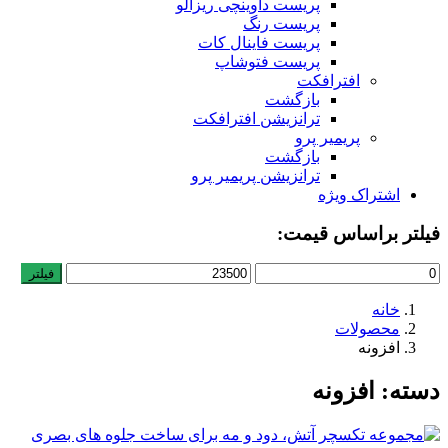
پریست داوینچی ریزالو
پریست رنگ
پریست فاینال کات
پریست فتوشاپ
افترافکت
بازگشت
ترانزیشن افترافکت
پریمیر پرو
بازگشت
ترانزیشن پریمیر پرو
اشتراک ویژه
فیلتر براساس قیمت:
حداقل
حداکثر
فیلتر
قیمت
قیمت
خانه
محصولات
افزونه
دسته:
افزونه