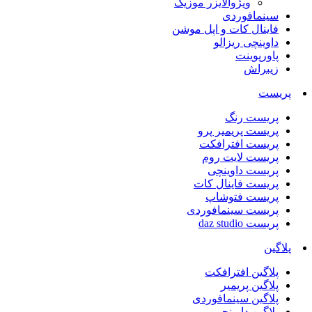
ویژوالایزر موزیک
سینمافوردی
فاینال کات و اپل موشن
داوینچی ریزالو
پاورپوینت
زیبراش
پریست
پریست رنگ
پریست پریمیر پرو
پریست افترافکت
پریست لایت روم
پریست داوینچی
پریست فاینال کات
پریست فتوشاپ
پریست سینمافوردی
پریست daz studio
پلاگین
پلاگین افترافکت
پلاگین پریمیر
پلاگین سینمافوردی
پلاگین داوینچی