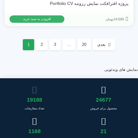
پروژه افترافکت نمایش رزومه Portfolio CV
14,500
تومان
افزودن به سبد خرید
بعدی
20
...
3
2
1
نمایش های ویدئویی
19188
24677
محصول برای فروش
تعداد سفارشات
1168
21