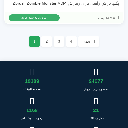
پکیج براش زامبی برای زیبراش Zbrush Zombie Monster VDM
13,500
تومان
افزودن به سبد خرید
بعدی
4
3
2
1
19189
24677
محصول برای فروش
تعداد سفارشات
1168
21
اخبار و مقالات
درخواست پشتیبانی