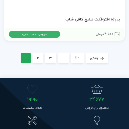
پروژه افترافکت تبلیغ کافی شاپ
14,500
تومان
افزودن به سبد خرید
بعدی
112
...
3
2
1
19190
24677
محصول برای فروش
تعداد سفارشات