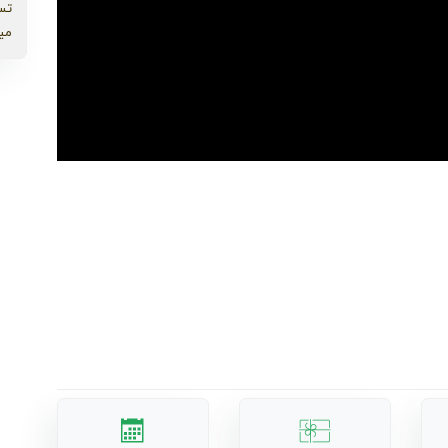
تس
می