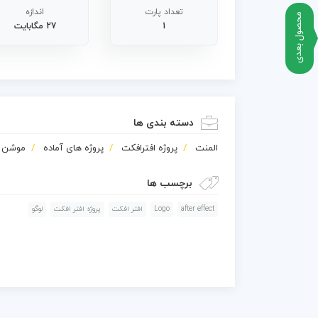
تعداد پارت
اندازه
محصول بعدی
1
27 مگابایت
دسته بندی ها
المنت
پروژه افترافکت
پروژه های آماده
موشن گ
برچسب ها
after effect
Logo
افتر افکت
پروژه افتر افکت
لوگو