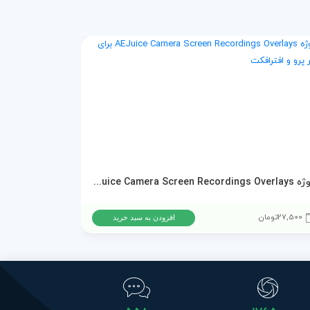
پروژه AEJuice Camera Screen Recordings Overlays برای پریمیر پرو و افترافکت
دانلود پروژه ا
27,500
تومان
15,500
تومان
افزودن به سبد خرید