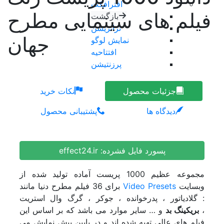
افترافکت
فیلم های سینمایی مطرح
بازگشت
ترانزیشن
جهان
نمایش لوگو
افتتاحیه
پرزنتیشن
ویژوالایزر موزیک
موشن گرافیک
جزئیات محصول
نکات خرید
وله و اینترو
دیدگاه ها
پشتیبانی محصول
طرح اینستاگرام
عناوین
تیزر تبلیغاتی
اسلایدشو
پسورد فایل فشرده:
effect24.ir
عناوین زیرنویس
برودکست
مجموعه عظیم 1000 پریست آماده تولید شده از
اینفوگرافیک
وبسایت
Video Presets
برای 36 فیلم مطرح دنیا مانند
نمایش های ویدیویی
: گلادیاتور ، پدرخوانده ، جوکر ، گرگ وال استریت
المنت
،
بریکینگ بد
و … سایر موارد می باشد که بر اساس این
پریمیر
فیلم های عالی تهیه شده اند و در پایین پیش نمایش می