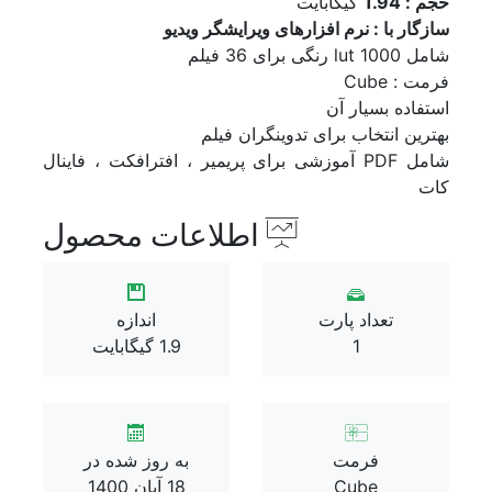
هودینی
حجم : 1.94
گیگابایت
بلندر
سازگار با : نرم افزارهای ویرایشگر ویدیو
سوپر ویژه
شامل lut 1000 رنگی برای 36 فیلم
بازگشت
فرمت : Cube
پریست
استفاده بسیار آن
بازگشت
بهترین انتخاب برای تدوینگران فیلم
پریست لایت روم
شامل PDF آموزشی برای پریمیر ، افترافکت ، فاینال
پریست افترافکت
کات
پریست پریمیر پرو
اطلاعات محصول
پریست داوینچی ریزالو
پریست رنگ
پریست فاینال کات
پریست فتوشاپ
تعداد پارت
اندازه
افترافکت
1
1.9 گیگابایت
بازگشت
ترانزیشن افترافکت
پریمیر پرو
بازگشت
فرمت
به روز شده در
ترانزیشن پریمیر پرو
Cube
18 آبان 1400