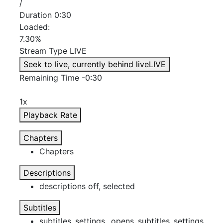
فاینال کات و اپل موشن
/
داوینچی ریزالو
Duration
0:30
پاورپوینت
Loaded
:
زیبراش
7.30%
پریست
Stream Type
LIVE
بازگشت
Seek to live, currently behind live
LIVE
پریست رنگ
Remaining Time
-
0:30
پریست پریمیر پرو
پریست افترافکت
1x
پریست لایت روم
Playback Rate
پریست داوینچی
پریست فاینال کات
Chapters
پریست فتوشاپ
Chapters
پریست سینمافوردی
پریست daz studio
Descriptions
پلاگین
descriptions off
, selected
بازگشت
پلاگین افترافکت
Subtitles
پلاگین پریمیر
subtitles settings
, opens subtitles settings