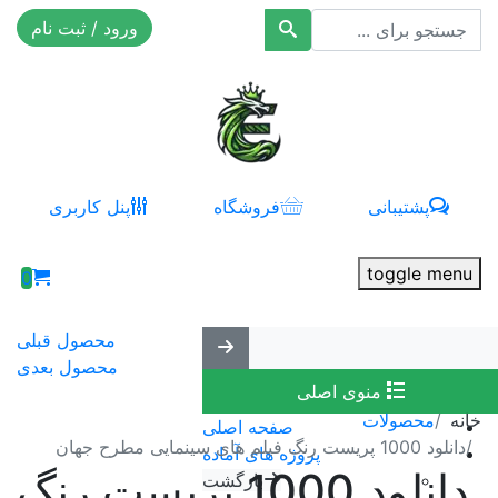
ورود / ثبت نام
افکت ۲۴
پشتیبانی
فروشگاه
پنل کاربری
toggle menu
0
محصول قبلی
محصول بعدی
منوی اصلی
خانه
محصولات
صفحه اصلی
دانلود 1000 پریست رنگ فیلم های سینمایی مطرح جهان
پروژه های آماده
دانلود 1000 پریست رنگ
بازگشت