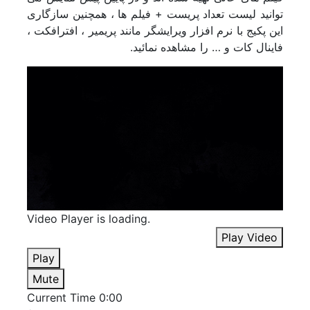
بازگشت
توانید لیست تعداد پریست + فیلم ها ، همچنین سازگاری
ترانزیشن
این پکیج با نرم افزار ویرایشگر مانند پریمیر ، افترافکت ،
اسلایدشو
فاینال کات و … را مشاهده نمائید.
پرزنتیشن
افتتاحیه
اینفوگرافی
بکگراند
موکاپ
نمایش های ویدیویی
تیزر پریمیر
موشن گرافیک
ابزار پریمیر
تایتل
Video Player is loading.
طرح اینستاگرام
Play Video
نمایش لوگو
Play
المان پریمیر
ویژوالایزر موزیک
Mute
سینمافوردی
Current Time
0:00