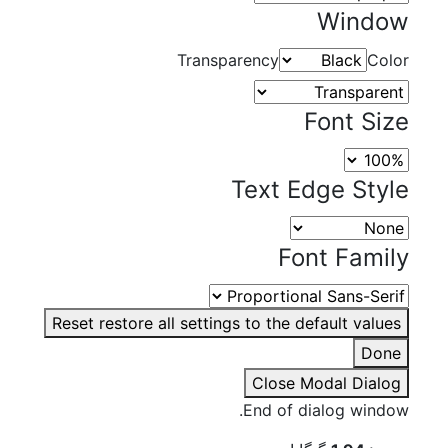
افتر افکت
Window
پریمیر پرو
Transparency
Color
آموزش
بازگشت
آنریل انجین
Font Size
افترافکت
ایکس دی
ایلوستریتور
Text Edge Style
پریمیر پرو
داوینچی ریزالو
Font Family
سینمافوردی
فتوشاپ
لیندا
Reset
restore all settings to the default values
یودیمی
ادوبی
Done
سابستنس پینتر
Close Modal Dialog
مارولوس دیزاینر
End of dialog window.
زیبراش