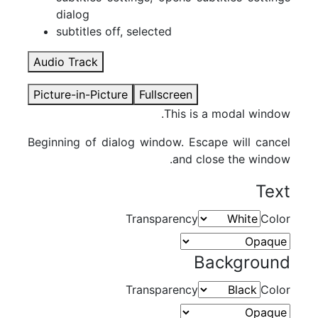
پلاگین سینمافوردی
dialog
پلاگین داوینچی
subtitles off
, selected
تکسچر
فوتیج آماده
Audio Track
ابزار فتوشاپ
بازگشت
Picture-in-Picture
Fullscreen
پلاگین فتوشاپ
This is a modal window.
موکاپ
اکشن
Beginning of dialog window. Escape will cancel
فایل لایه باز psd
and close the window.
وکتور لایه باز
Text
مدل سه بعدی
HDRI
Transparency
Color
موزیک
بازگشت
Background
افکت صدا
موزیک زمینه
Transparency
Color
اسکریپت
بازگشت