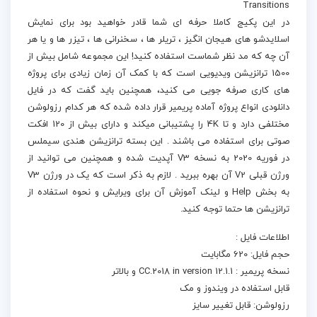
Transitions
در این پکیج کاملا حرفه ای شما قادر خواهید بود برای نمایش
اسلایدشو های هیجان انگیز ، تریلر ها ، سخنرانی ها ، تیزر ها و یا هر
آن چه که مد نظر شماست استفاده کنید! این مجموعه شامل بیش از
1500 ترانزیشن ویدیویی است که با کمک آن زمان زیادی برای پروژه
های کاری صرفه جویی می کنید، همچنین باید گفت که در فایل
دانلودی انواع پروژه آماده پریمیر قرار داده شده که هر کدام رزولوشن
مختلفی دارد و تا 4K را پشتیبانی میکند و دارای بیش از 120 افکت
صوتی برای استفاده می باشند . این بسته ترانزیشن هندی سیملس
در فوریه 2020 به نسخه V3 آپدیت شده و همچنین می توانید از
ورژن قبلی V2 آن بهره ببرید . لازم به ذکر است که یک در ورژن V3
به بخش Help و لینک آموزش آن برای ویرایش و نحوه استفاده از
ترانزیشن ها حتما توجه کنید.
اطلاعات فایل :
حجم فایل: 620 مگابایت
نسخه پریمیر : CC.2018 in version 12.1.1 و بالاتر
قابل استفاده در ویندوز و مک
رزولوشن: قابل تغییر سایز