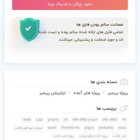
دانلود رایگان با اشتراک ویژه
ضمانت سالم بودن فایل ها
تمامی فایل های ارائه شده سالم بوده و تست شده
اند و مورد ضمانت و پشتیبانی میباشند
دسته بندی ها
پروژه پریمیر
پروژه های آماده
ترانزیشن پریمیر
برچسب ها
model
Logo
graphic
art
after effect plugin
after effect
3d
music
photoshop
plugin
Premiere Pro
sound
اسلايد شو افتر افکت
افتر افکت
پروژه آماده لوگو موشن
پروژه افتر افکت