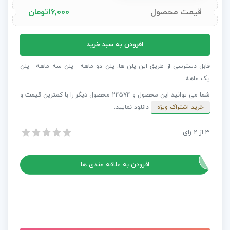
قیمت محصول
16,000
تومان
1500
افزودن به سبد خرید
ترانزیشن
آماده
قابل دسترسی از طریق این پلن ها: پلن دو ماهه - پلن سه ماهه - پلن
+
یک ماهه
افکت
شما می توانید این محصول و 24574 محصول دیگر را با کمترین قیمت و
صدا
خرید اشتراک ویژه
دانلود نمایید.
برای
پریمیر
3
1500 ترانزیشن آماده + افکت صدا برای پریمیر پرو
از
2
رای
پرو
1500 ترانزیشن آماده + افکت صدا برای پریمیر پرو
عدد
افزودن به علاقه مندی ها