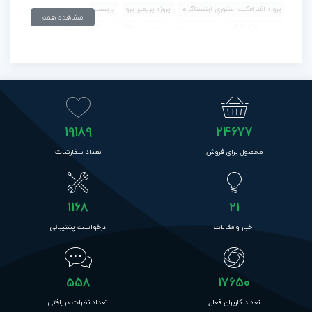
پروژه افترافکت استوري اينستاگرام
پروژه پريمير پرو
پريست
مشاهده همه
پريست افتر افکت
پريست پريمير
پريمير
پلاگين
پلاگين افتر افکت
پلاگين پريمير
تايتل
تايتل پريمير
دانلود لوگو موشن
فايل آماده
فايل آماده افتر افکت
فايل آماده پريمير
فايل فتوشاپ
فتوشاپ
گرافيک
لوگو
لوگو موشن آماده
مدل
مدل سه بعدي
19189
24677
محصول برای فروش
تعداد سفارشات
1168
21
اخبار و مقالات
درخواست پشتیبانی
558
17650
تعداد کاربران فعال
تعداد نظرات دریافتی