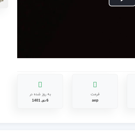
می
Play
Video
فرمت
به روز شده در
aep
6 دی 1401