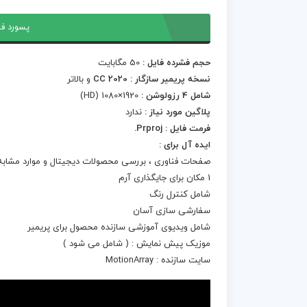
پسورد فا
حجم فشرده فایل :
50 مگابایت
نسخه پریمیر سازگار : CC 2020
و بالاتر
شامل 4 رزولوشن :
1920×1080 (HD)
پلاگین مورد نیاز :
ندارد
فرمت فایل : Prproj.
ایده آل برای :
صفحات فناوری ، بررسی محصولات دیجیتال و موارد مشابه
1 مکان برای جایگذاری آرم
شامل کنترل رنگ
سفارشی سازی آسان
شامل ویدیوی آموزشی سازنده محصول برای پریمیر
موزیک پیش نمایش : ( شامل می شود )
سایت سازنده : MotionArray