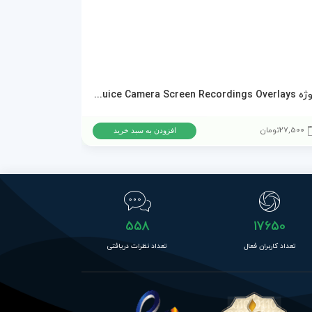
پروژه AEJuice Camera Screen Recordings Overlays برای پریمیر پرو و افترافکت
دانلود پروژه ا
27,500
تومان
15,500
تومان
افزودن به سبد خرید
558
17650
تعداد کاربران فعال
تعداد نظرات دریافتی