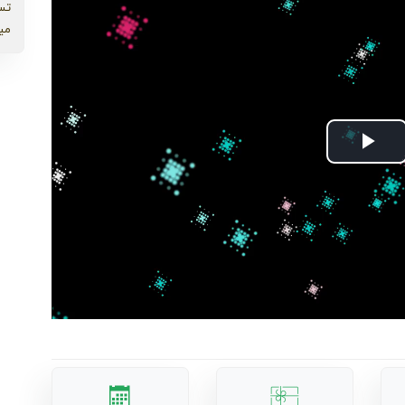
تس
می
Play
Video