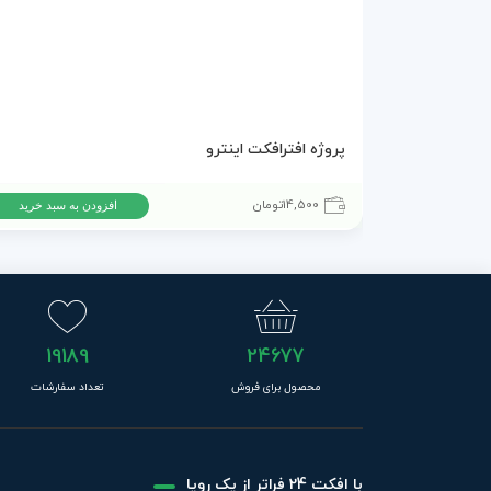
پروژه افترافکت اینترو
14,500
تومان
افزودن به سبد خرید
19189
24677
محصول برای فروش
تعداد سفارشات
با افکت 24 فراتر از یک رویا