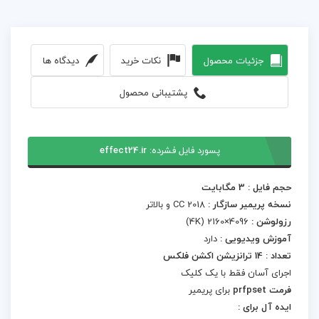
جزئیات محصول
نکات خرید
دیدگاه ها
پشتیبانی محصول
پسورد فایل فشرده:
effect24.ir
حجم فایل : 3 مگابایت
نسخه پریمیر سازگار :
CC 2018 و بالاتر
رزولوشن :
4096×2160 (4K)
آموزش ویدیویی :
دارد
تعداد : 14 ترانزیشن اکشن فلکس
اجرای آسان فقط با یک کلیک
فرمت prfpset
برای پریمیر
ایده آل برای :