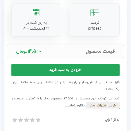
فرمت
به روز شده در
prfpset
22 اردیبهشت 1401
قیمت محصول
14,500
تومان
دانلود
افزودن به سبد خرید
پریست
پریمیر
قابل دسترسی از طریق این پلن ها: پلن دو ماهه - پلن سه ماهه - پلن
14
یک ماهه
ترانزیشن
شما می توانید این محصول و 24574 محصول دیگر را با کمترین قیمت و
اکشن
خرید اشتراک ویژه
دانلود نمایید.
فلکس
Action
5
از
1
رای
دانلود پریست پریمیر 14 ترانزیشن اکشن فلکس Action Flex
Flex
دانلود پریست پریمیر 14 ترانزیشن اکشن فلکس Action Flex
عدد