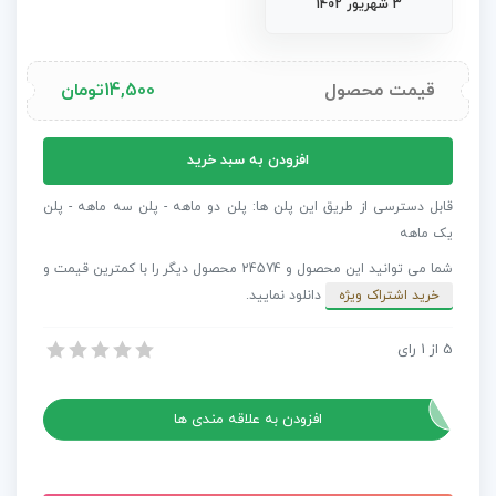
3 شهریور 1402
قیمت محصول
14,500
تومان
پروژه
افزودن به سبد خرید
آماده
داوینچی
قابل دسترسی از طریق این پلن ها: پلن دو ماهه - پلن سه ماهه - پلن
ریزالو
یک ماهه
اوپنر
شما می توانید این محصول و 24574 محصول دیگر را با کمترین قیمت و
ورزشی
خرید اشتراک ویژه
دانلود نمایید.
اکشن
عدد
5
از
1
رای
پروژه آماده داوینچی ریزالو اوپنر ورزشی اکشن
پروژه آماده داوینچی ریزالو اوپنر ورزشی اکشن
افزودن به علاقه مندی ها