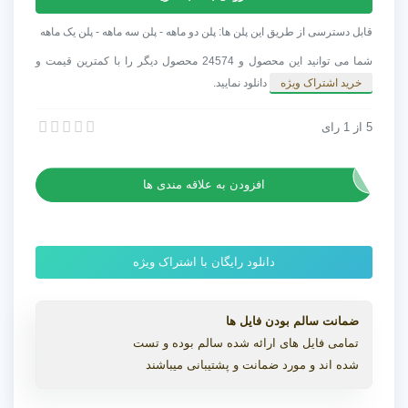
Air
Duct
قابل دسترسی از طریق این پلن ها: پلن دو ماهه - پلن سه ماهه - پلن یک ماهه
Generator
شما می توانید این محصول و 24574 محصول دیگر را با کمترین قیمت و
برای
خرید اشتراک ویژه
دانلود نمایید.
Cinema
4D
5
از
1
پلاگین Air Duct Generator برای Cinema 4D برای ساخت سیستم مجرای هوا
رای
برای
پلاگین Air Duct Generator برای Cinema 4D برای ساخت سیستم مجرای هوا
ساخت
سیستم
افزودن به علاقه مندی ها
مجرای
هوا
عدد
دانلود رایگان با اشتراک ویژه
ضمانت سالم بودن فایل ها
تمامی فایل های ارائه شده سالم بوده و تست
شده اند و مورد ضمانت و پشتیبانی میباشند