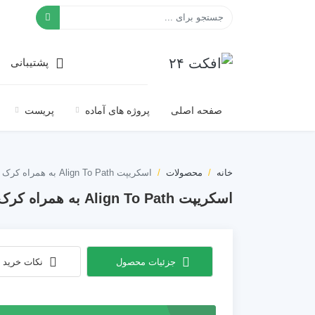
افکت ۲۴
پشتیبانی
صفحه اصلی
پروژه های آماده
پریست
خانه
محصولات
اسکریپت Align To Path به همراه کرک
اسکریپت Align To Path به همراه کرک
جزئیات محصول
نکات خرید