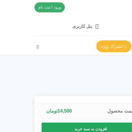
ورود / ثبت نام
پنل کاربری
اشتراک ویژه
مت محصول
14,500
تومان
یپت
افزودن به سبد خرید