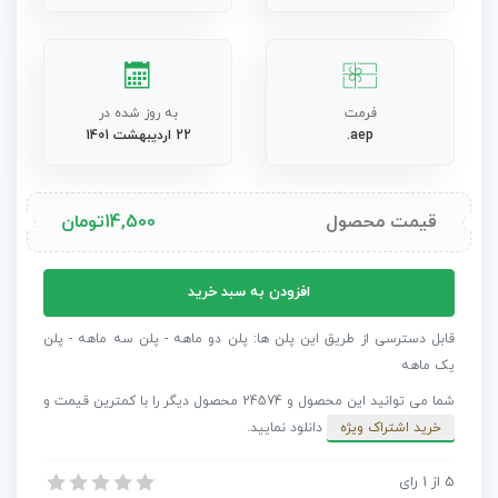
فرمت
به روز شده در
aep.
22 اردیبهشت 1401
قیمت محصول
14,500
تومان
پروژه
افزودن به سبد خرید
افترافکت
موزیک
قابل دسترسی از طریق این پلن ها: پلن دو ماهه - پلن سه ماهه - پلن
استوری
یک ماهه
اینستاگرام
شما می توانید این محصول و 24574 محصول دیگر را با کمترین قیمت و
Audio
خرید اشتراک ویژه
دانلود نمایید.
Visualizers
عدد
5
از
1
رای
پروژه افترافکت موزیک استوری اینستاگرام Audio Visualizers