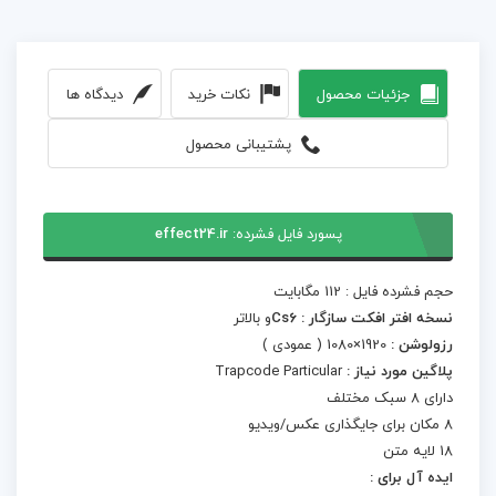
جزئیات محصول
نکات خرید
دیدگاه ها
پشتیبانی محصول
پسورد فایل فشرده:
effect24.ir
حجم فشرده فایل : 112 مگابایت
نسخه افتر افکت سازگار : Cs6
و بالاتر
رزولوشن :
1920×1080 ( عمودی )
پلاگین مورد نیاز :
Trapcode Particular
دارای 8 سبک مختلف
8 مکان برای جایگذاری عکس/ویدیو
18 لایه متن
ایده آل برای :