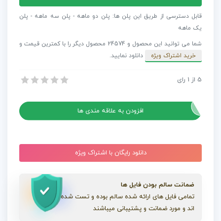
آماده
پریمیر
قابل دسترسی از طریق این پلن ها: پلن دو ماهه - پلن سه ماهه - پلن
نمایش
یک ماهه
ویدیویی
شما می توانید این محصول و 24574 محصول دیگر را با کمترین قیمت و
اعلام
خرید اشتراک ویژه
دانلود نمایید.
جوایز
Awards
5
از
1
رای
پروژه آماده پریمیر نمایش ویدیویی اعلام جوایز Awards
عدد
پروژه آماده پریمیر نمایش ویدیویی اعلام جوایز Awards
افزودن به علاقه مندی ها
دانلود رایگان با اشتراک ویژه
ضمانت سالم بودن فایل ها
تمامی فایل های ارائه شده سالم بوده و تست شده
اند و مورد ضمانت و پشتیبانی میباشند