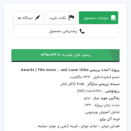
جزئیات محصول
نکات خرید
دیدگاه ها
پشتیبانی محصول
پسورد فایل فشرده:
effect24.ir
پروژه آماده پریمیر Awards | Film music – and Luxar titles
حجم فشرده فایل : 237 مگابایت
نسخه پریمیر سازگار : CC 2018
و بالاتر
رزولوشن :
1920×1080 (HD)
پلاگین مورد نیاز :
ندارد
مدت زمان پروژه : 1:32
شامل آموزش ویدیویی
ایده آل برای :
اهدای جوایز ، اعلام جوایز ، قرعه کشی و موارد مشابه