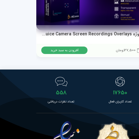
پروژه AEJuice Camera Screen Recordings Overlays برای پریمیر پرو و افترافکت
دانلود پروژه ا
27,500
تومان
15,500
تومان
افزودن به سبد خرید
558
17650
تعداد کاربران فعال
تعداد نظرات دریافتی