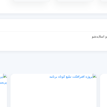
و اسلایدشو