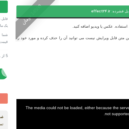
پروژه
0
یل فشرده:
effect24.ir
افترا
1
4
5
0
ت
و
م
ا
ن
نمای
قابل د
اسلای
یک ما
تفاده. عکس یا ویدیو اضافه کنید.
حباب
Bubbl” انیمیشن png وجود دارد. این متن قابل ویرایش نیست می توانید آن را حذف کرده و مورد خود را
عدد
قیمت
5
از
1
پروژه
پروژه
The media could not be loaded, either because the server
not supported
ضم
تما