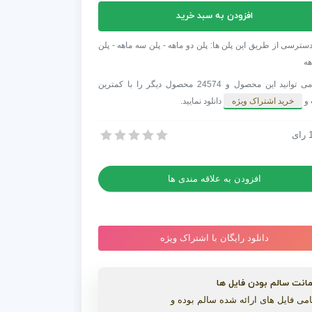
افزودن به سبد خرید
فکت
ش
سترسی از طریق این پلن ها: پلن دو ماهه - پلن سه ماهه - پلن
د
هه
شما می توانید این محصول و 24574 محصول دیگر را با کمترین
 و
خرید اشتراک ویژه
دانلود نمایید.
رای
 افترافکت نمایش اسلاید حباب
 افترافکت نمایش اسلاید حباب
افزودن به علاقه مندی ها
دانلود رایگان با اشتراک ویژه
انت سالم بودن فایل ها
می فایل های ارائه شده سالم بوده و