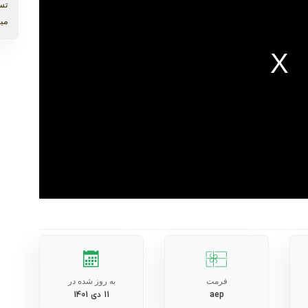
تس
میب
فرمت
به روز شده در
aep
11 دی 1401