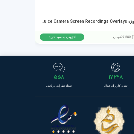
پروژه AEJuice Camera Screen Recordings Overlays برای پریمیر پرو و افترافکت
دانلود پروژه ا
27,500
تومان
15,500
تومان
افزودن به سبد خرید
558
17648
تعداد کاربران فعال
تعداد نظرات دریافتی