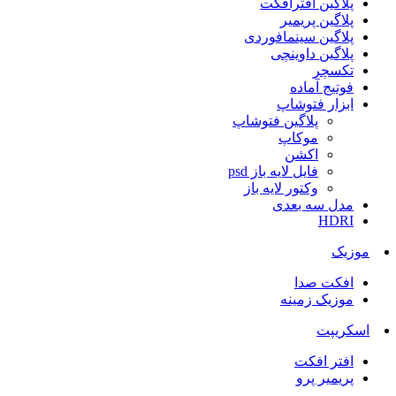
پلاگین افترافکت
پلاگین پریمیر
پلاگین سینمافوردی
پلاگین داوینچی
تکسچر
فوتیج آماده
ابزار فتوشاپ
پلاگین فتوشاپ
موکاپ
اکشن
فایل لایه باز psd
وکتور لایه باز
مدل سه بعدی
HDRI
موزیک
افکت صدا
موزیک زمینه
اسکریپت
افتر افکت
پریمیر پرو