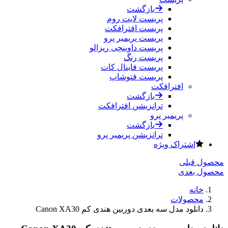
بازگشت
پریست لایت روم
پریست افترافکت
پریست پریمیر پرو
پریست داوینچی ریزالو
پریست رنگ
پریست فاینال کات
پریست فتوشاپ
افترافکت
بازگشت
ترانزیشن افترافکت
پریمیر پرو
بازگشت
ترانزیشن پریمیر پرو
اشتراک ویژه
محصول قبلی
محصول بعدی
خانه
محصولات
دانلود مدل سه بعدی دوربین هندی کم Canon XA30