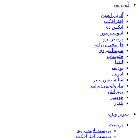
آموزش
آنریل انجین
افترافکت
ایکس دی
ایلوستریتور
پریمیر پرو
داوینچی ریزالو
سینمافوردی
فتوشاپ
لیندا
یودیمی
ادوبی
سابستنس پینتر
مارولوس دیزاینر
زیبراش
هودینی
بلندر
سوپر ویژه
پریست
پریست لایت روم
پریست افترافکت