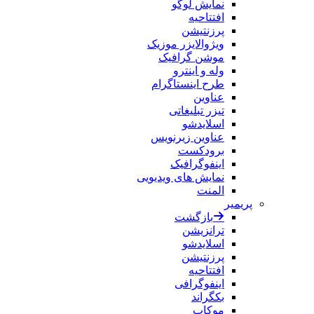
نمایش لوگو
افتتاحیه
پرزنتیشن
ویژوالایزر موزیک
موشن گرافیک
وله و اینترو
طرح اینستاگرام
عناوین
تیزر تبلیغاتی
اسلایدشو
عناوین زیرنویس
برودکست
اینفوگرافیک
نمایش های ویدیویی
المنت
پریمیر
بازگشت
ترانزیشن
اسلایدشو
پرزنتیشن
افتتاحیه
اینفوگرافی
بکگراند
موکاپ