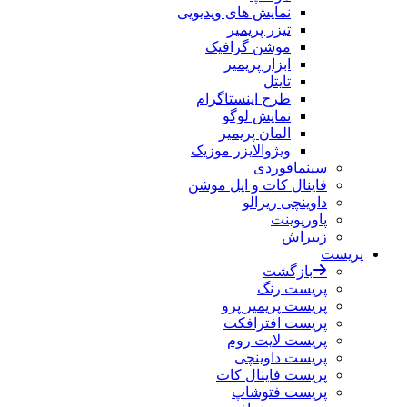
نمایش های ویدیویی
تیزر پریمیر
موشن گرافیک
ابزار پریمیر
تایتل
طرح اینستاگرام
نمایش لوگو
المان پریمیر
ویژوالایزر موزیک
سینمافوردی
فاینال کات و اپل موشن
داوینچی ریزالو
پاورپوینت
زیبراش
پریست
بازگشت
پریست رنگ
پریست پریمیر پرو
پریست افترافکت
پریست لایت روم
پریست داوینچی
پریست فاینال کات
پریست فتوشاپ