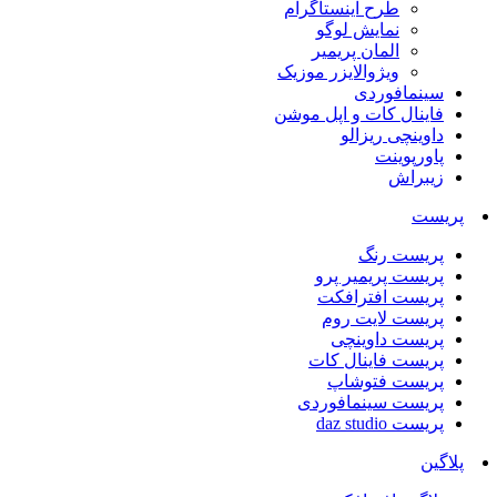
طرح اینستاگرام
نمایش لوگو
المان پریمیر
ویژوالایزر موزیک
سینمافوردی
فاینال کات و اپل موشن
داوینچی ریزالو
پاورپوینت
زیبراش
پریست
پریست رنگ
پریست پریمیر پرو
پریست افترافکت
پریست لایت روم
پریست داوینچی
پریست فاینال کات
پریست فتوشاپ
پریست سینمافوردی
پریست daz studio
پلاگین