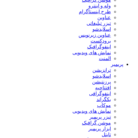
وله و اینترو
طرح اینستاگرام
عناوین
تیزر تبلیغاتی
اسلایدشو
عناوین زیرنویس
برودکست
اینفوگرافیک
نمایش های ویدیویی
المنت
پریمیر
ترانزیشن
اسلایدشو
پرزنتیشن
افتتاحیه
اینفوگرافی
بکگراند
موکاپ
نمایش های ویدیویی
تیزر پریمیر
موشن گرافیک
ابزار پریمیر
تایتل