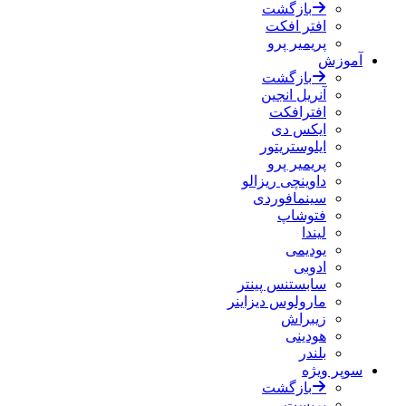
بازگشت
افتر افکت
پریمیر پرو
آموزش
بازگشت
آنریل انجین
افترافکت
ایکس دی
ایلوستریتور
پریمیر پرو
داوینچی ریزالو
سینمافوردی
فتوشاپ
لیندا
یودیمی
ادوبی
سابستنس پینتر
مارولوس دیزاینر
زیبراش
هودینی
بلندر
سوپر ویژه
بازگشت
پریست