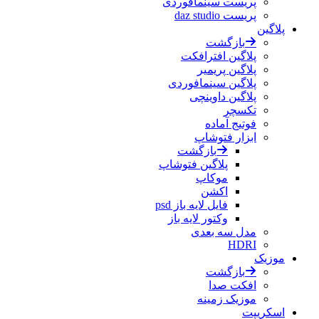
پریست سینمافوردی
پریست daz studio
پلاگین
بازگشت
پلاگین افترافکت
پلاگین پریمیر
پلاگین سینمافوردی
پلاگین داوینچی
تکسچر
فوتیج آماده
ابزار فتوشاپ
بازگشت
پلاگین فتوشاپ
موکاپ
اکشن
فایل لایه باز psd
وکتور لایه باز
مدل سه بعدی
HDRI
موزیک
بازگشت
افکت صدا
موزیک زمینه
اسکریپت