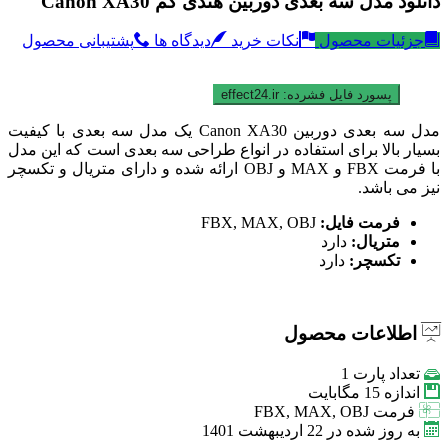
دانلود مدل سه بعدی دوربین هندی کم Canon XA30
جزئیات محصول
نکات خرید
دیدگاه ها
پشتیبانی محصول
پسورد فایل فشرده:
effect24.ir
مدل سه بعدی دوربین Canon XA30 یک مدل سه بعدی با کیفیت
بسیار بالا برای استفاده در انواع طراحی سه بعدی است که این مدل
با فرمت FBX و MAX و OBJ ارائه شده و دارای متریال و تکسچر
نیز می باشد.
فرمت فایل:
FBX, MAX, OBJ
متریال:
دارد
تکسچر:
دارد
اطلاعات محصول
تعداد پارت
1
اندازه
15 مگابایت
فرمت
FBX, MAX, OBJ
به روز شده در
22 اردیبهشت 1401