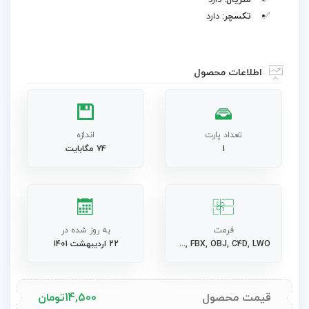
متریال:
دارد
تکسچر:
دارد
اطلاعات محصول
تعداد پارت
اندازه
1
74 مگابایت
فرمت
به روز شده در
MAX, 3DS, FBX, OBJ, C4D, LWO
22 اردیبهشت 1401
قیمت محصول
14,500
تومان