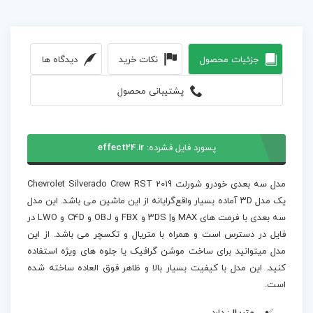
جزئیات محصول
نکات خرید
دیدگاه ها
پشتیبانی محصول
پسورد فایل فشرده:
effect24.ir
مدل سه بعدی خودرو شورلت Chevrolet Silverado Crew RST 2019
یک مدل ۳D آماده بسیار واقع‌گرایانه از این ماشین می باشد. این مدل
سه بعدی با فرمت های MAX و| ۳DS و FBX و OBJ و C4D و LWO در
فایل در دسترس است و همراه با متریال و تکسچر می باشد. از این
مدل میتوانید برای ساخت موشن گرافیک یا جلوه های ویژه استفاده
کنید. این مدل با کیفیت بسیار بالا و ظاهر فوق العاده ساخته شده
است.