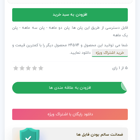
مدل
افزودن به سبد خرید
سه
بعدی
قابل دسترسی از طریق این پلن ها: پلن دو ماهه - پلن سه ماهه - پلن
خودرو
یک ماهه
شورلت
شما می توانید این محصول و 24574 محصول دیگر را با کمترین قیمت و
Chevrolet
خرید اشتراک ویژه
دانلود نمایید.
Silverado
Crew
5
از
1
رای
مدل سه بعدی خودرو شورلت Chevrolet Silverado Crew RST 2019
RST
مدل سه بعدی خودرو شورلت Chevrolet Silverado Crew RST 2019
2019
عدد
افزودن به علاقه مندی ها
دانلود رایگان با اشتراک ویژه
ضمانت سالم بودن فایل ها