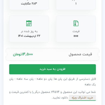
1
283 مگابایت
فرمت
به روز شده در
exe
22 اردیبهشت 1401
قیمت محصول
14,500
تومان
دانلود
افزودن به سبد خرید
پلاگین
Chinese
قابل دسترسی از طریق این پلن ها: پلن دو ماهه - پلن سه ماهه - پلن
Traditional
یک ماهه
Paintings
شما می توانید این محصول و 24574 محصول دیگر را با کمترین قیمت و
برای
خرید اشتراک ویژه
دانلود نمایید.
افتر