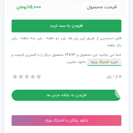
قیمت محصول
15,000
تومان
دانلود
افزودن به سبد خرید
پریست
اصلاح
قابل دسترسی از طریق این پلن ها: پلن دو ماهه - پلن سه ماهه - پلن
رنگ
یک ماهه
27
شما می توانید این محصول و 24574 محصول دیگر را با کمترین قیمت و
فیلم
خرید اشتراک ویژه
دانلود نمایید.
مطرح
دنیا
5
از
1
رای
دانلود پریست اصلاح رنگ 27 فیلم مطرح دنیا Cinematic LUTs V.3
Cinematic
دانلود پریست اصلاح رنگ 27 فیلم مطرح دنیا Cinematic LUTs V.3
LUTs
V.3
افزودن به علاقه مندی ها
عدد
دانلود رایگان با اشتراک ویژه