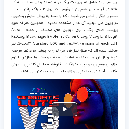
این مجموعه شامل 81
پریست رنگ
در 8 دسته بندی مختلف به کار
رفته در فیلم های همچون :
ونوم
، دد پول 2 ، بلک پانتر ، و …
بسیاری دیگر را شامل می شوند ، که با توجه به پیش نمایش ویدیویی
در پایین می توانید آن ها را مشاهده نمائید . همچنین هر 81 مورد
پریست اصلاح رنگ ، برای دوربین های مختلف از جمله : Alexa,
REDLog, Blackmagic BMDFilm , Canon C-Log, V-Log L, S-Log2,
S-Log3, Standard LOG and .rec709 versions of each LUT. نیز
ساخته شده اند که طبق نیاز خود می توان به پوشه مورد نظر مراجعه
کرده و از آن ها استفاده نمائید . همه پریست ها سازگار با نرم
افزارهای همچون پریمیر ، افترافکت ،
فتوشاپ
، فاینال کات پرو ، سونی
وگاس ، آفینیتی ، داوینچی ریزالو ، لایت روم و بیشتر می باشند.
Play
Video