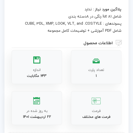
پلاگین مورد نیاز :
ندارد
شامل 81 lut رنگی در 8دسته بندی
پسوندهای : CUBE, 3DL, XMP, LOOK, VLT, and .COSTYLE
شامل PDF آموزشی + توضیحات کامل مجموعه
اطلاعات محصول
تعداد پارت
اندازه
1
643 مگابایت
فرمت
به روز شده در
فرمت های مختلف
22 اردیبهشت 1401