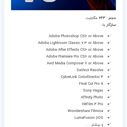
حجم : 643
مگابایت
سازگار با :
Adobe Photoshop CS6 or Above
Adobe Lightroom Classic 7.3 or Above
Adobe After Effects CS6 or Above
Adobe Premiere Pro CS6 or Above
Avid Media Composer 7 or Above
DaVinci Resolve
CyberLink ColorDirector 4
Final Cut Pro X
Sony Vegas
Affinity Photo
HitFilm 4 Pro
Wondershare Filmora
LumaFusion (iOS
و بیشتر …