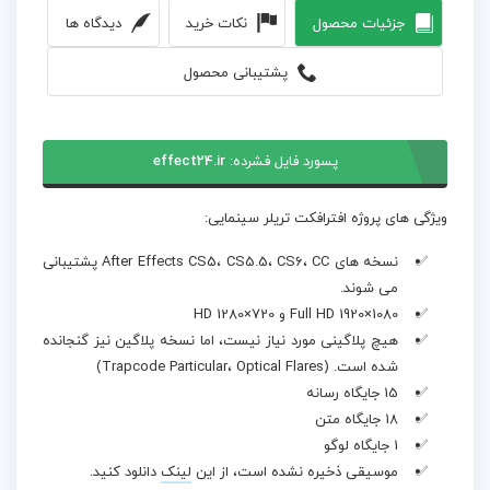
جزئیات محصول
نکات خرید
دیدگاه ها
پشتیبانی محصول
پسورد فایل فشرده:
effect24.ir
ویژگی های پروژه افترافکت تریلر سینمایی:
نسخه های After Effects CS5، CS5.5، CS6، CC پشتیبانی
می شوند.
Full HD 1920×1080 و HD 1280×720
هیچ پلاگینی مورد نیاز نیست، اما نسخه پلاگین نیز گنجانده
شده است. (Trapcode Particular، Optical Flares)
15 جایگاه‌ رسانه
18 جایگاه متن
1 جایگاه لوگو
موسیقی ذخیره نشده است، از این
لینک
دانلود کنید.