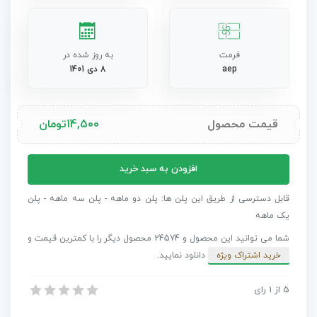
فرمت
به روز شده در
aep
8 دی 1401
قیمت محصول
14,500
تومان
پروژه
افزودن به سبد خرید
افترافکت
تریلر
قابل دسترسی از طریق این پلن ها: پلن دو ماهه - پلن سه ماهه - پلن
سینمایی
یک ماهه
عدد
شما می توانید این محصول و 24574 محصول دیگر را با کمترین قیمت و
خرید اشتراک ویژه
دانلود نمایید.
5
از
1
رای
پروژه افترافکت تریلر سینمایی
پروژه افترافکت تریلر سینمایی