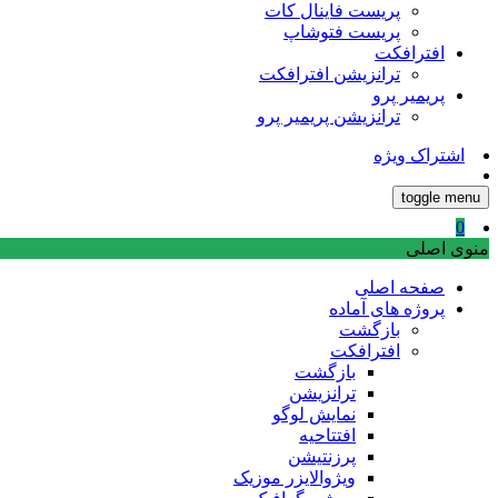
پریست فاینال کات
پریست فتوشاپ
افترافکت
ترانزیشن افترافکت
پریمیر پرو
ترانزیشن پریمیر پرو
اشتراک ویژه
toggle menu
0
منوی اصلی
صفحه اصلی
پروژه های آماده
بازگشت
افترافکت
بازگشت
ترانزیشن
نمایش لوگو
افتتاحیه
پرزنتیشن
ویژوالایزر موزیک