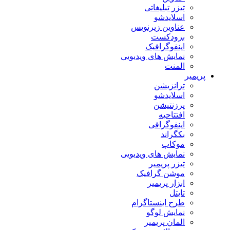
تیزر تبلیغاتی
اسلایدشو
عناوین زیرنویس
برودکست
اینفوگرافیک
نمایش های ویدیویی
المنت
پریمیر
ترانزیشن
اسلایدشو
پرزنتیشن
افتتاحیه
اینفوگرافی
بکگراند
موکاپ
نمایش های ویدیویی
تیزر پریمیر
موشن گرافیک
ابزار پریمیر
تایتل
طرح اینستاگرام
نمایش لوگو
المان پریمیر