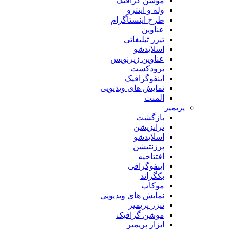
موشن گرافیک
وله و اینترو
طرح اینستاگرام
عناوین
تیزر تبلیغاتی
اسلایدشو
عناوین زیرنویس
برودکست
اینفوگرافیک
نمایش های ویدیویی
المنت
پریمیر
بازگشت
ترانزیشن
اسلایدشو
پرزنتیشن
افتتاحیه
اینفوگرافی
بکگراند
موکاپ
نمایش های ویدیویی
تیزر پریمیر
موشن گرافیک
ابزار پریمیر