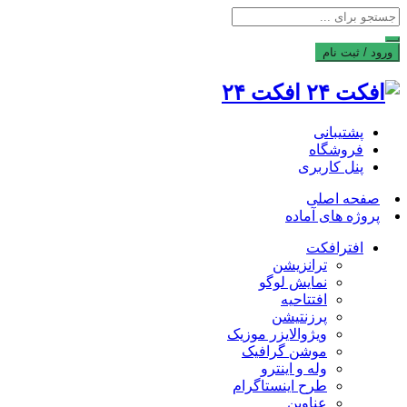
ورود / ثبت نام
افکت ۲۴
پشتیبانی
فروشگاه
پنل کاربری
صفحه اصلی
پروژه های آماده
افترافکت
ترانزیشن
نمایش لوگو
افتتاحیه
پرزنتیشن
ویژوالایزر موزیک
موشن گرافیک
وله و اینترو
طرح اینستاگرام
عناوین