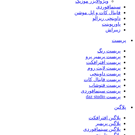
ویژوالایزر موزیک
سینمافوردی
فاینال کات و اپل موشن
داوینچی ریزالو
پاورپوینت
زیبراش
پریست
پریست رنگ
پریست پریمیر پرو
پریست افترافکت
پریست لایت روم
پریست داوینچی
پریست فاینال کات
پریست فتوشاپ
پریست سینمافوردی
پریست daz studio
پلاگین
پلاگین افترافکت
پلاگین پریمیر
پلاگین سینمافوردی
پلاگین داوینچی