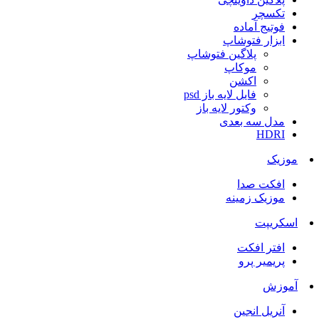
تکسچر
فوتیج آماده
ابزار فتوشاپ
پلاگین فتوشاپ
موکاپ
اکشن
فایل لایه باز psd
وکتور لایه باز
مدل سه بعدی
HDRI
موزیک
افکت صدا
موزیک زمینه
اسکریپت
افتر افکت
پریمیر پرو
آموزش
آنریل انجین