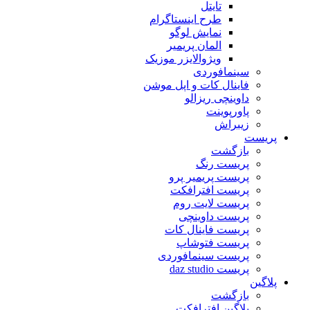
تایتل
طرح اینستاگرام
نمایش لوگو
المان پریمیر
ویژوالایزر موزیک
سینمافوردی
فاینال کات و اپل موشن
داوینچی ریزالو
پاورپوینت
زیبراش
پریست
بازگشت
پریست رنگ
پریست پریمیر پرو
پریست افترافکت
پریست لایت روم
پریست داوینچی
پریست فاینال کات
پریست فتوشاپ
پریست سینمافوردی
پریست daz studio
پلاگین
بازگشت
پلاگین افترافکت