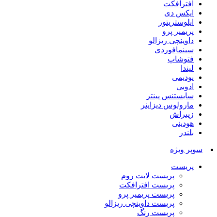
افترافکت
ایکس دی
ایلوستریتور
پریمیر پرو
داوینچی ریزالو
سینمافوردی
فتوشاپ
لیندا
یودیمی
ادوبی
سابستنس پینتر
مارولوس دیزاینر
زیبراش
هودینی
بلندر
سوپر ویژه
پریست
پریست لایت روم
پریست افترافکت
پریست پریمیر پرو
پریست داوینچی ریزالو
پریست رنگ