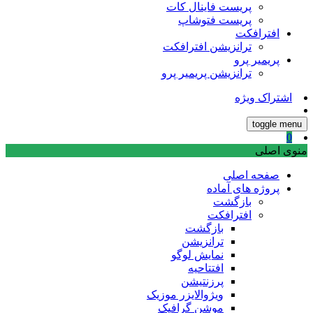
پریست فاینال کات
پریست فتوشاپ
افترافکت
ترانزیشن افترافکت
پریمیر پرو
ترانزیشن پریمیر پرو
اشتراک ویژه
toggle menu
0
منوی اصلی
صفحه اصلی
پروژه های آماده
بازگشت
افترافکت
بازگشت
ترانزیشن
نمایش لوگو
افتتاحیه
پرزنتیشن
ویژوالایزر موزیک
موشن گرافیک