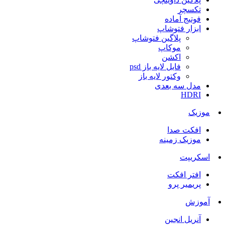
تکسچر
فوتیج آماده
ابزار فتوشاپ
پلاگین فتوشاپ
موکاپ
اکشن
فایل لایه باز psd
وکتور لایه باز
مدل سه بعدی
HDRI
موزیک
افکت صدا
موزیک زمینه
اسکریپت
افتر افکت
پریمیر پرو
آموزش
آنریل انجین