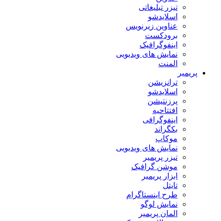
تیزر تبلیغاتی
اسلایدشو
عناوین زیرنویس
برودکست
اینفوگرافیک
نمایش های ویدیویی
المنت
پریمیر
ترانزیشن
اسلایدشو
پرزنتیشن
افتتاحیه
اینفوگرافی
بکگراند
موکاپ
نمایش های ویدیویی
تیزر پریمیر
موشن گرافیک
ابزار پریمیر
تایتل
طرح اینستاگرام
نمایش لوگو
المان پریمیر