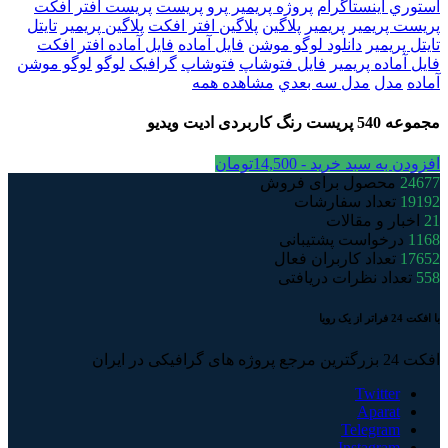
استوري اينستاگرام
پروژه پريمير پرو
پريست
پريست افتر افکت
پريست پريمير
پريمير
پلاگين
پلاگين افتر افکت
پلاگين پريمير
تايتل
تايتل پريمير
دانلود لوگو موشن
فايل آماده
فايل آماده افتر افکت
فايل آماده پريمير
فايل فتوشاپ
فتوشاپ
گرافيک
لوگو
لوگو موشن
آماده
مدل
مدل سه بعدي
مشاهده همه
مجموعه 540 پریست رنگ کاربردی ادیت ویدیو
افزودن به سبد خرید -
14,500
تومان
24677
محصول برای فروش
19192
تعداد سفارشات
21
اخبار و مقالات
1168
درخواست پشتیبانی
17652
تعداد کاربران فعال
558
تعداد نظرات دریافتی
با افکت 24 فراتر از یک رویا
افکت 24 بزرگترین مرجع پروژه های گرافیکی در ایران
Twitter
Aparat
Telegram
Instagram