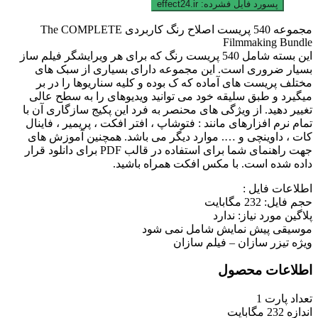
پسورد فایل فشرده:
effect24.ir
مجموعه 540 پریست اصلاح رنگ کاربردی The COMPLETE
Filmmaking Bundle
این بسته شامل 540 پریست رنگ که برای هر ویرایشگر فیلم ساز
بسیار ضروری است. این مجموعه دارای بسیاری از سبک های
مختلف پریست های آماده که ک بوده و کلیه سناریوها را در بر
میگیرد و طبق سلیقه خود می توانید ویدیوهای را به سطح عالی
تغییر دهید. از ویژگی های محنصر به فرد این پکیج سازگاری آن با
تمام نرم افزارهای مانند : فتوشاپ ، افتر افکت ، پریمیر ، فاینال
کات ، داوینچی و …. موارد دیگر می باشد. همچنین آموزش های
جهت راهنمای شما برای استفاده در قالب PDF برای دانلود قرار
داده شده است. با مکس افکت همراه باشید.
اطلاعات فایل :
حجم فایل: 232 مگابایت
پلاگین مورد نیاز: ندارد
موسیقی پیش نمایش شامل نمی شود
ویژه تیزر سازان – فیلم سازان
اطلاعات محصول
تعداد پارت
1
اندازه
232 مگابایت