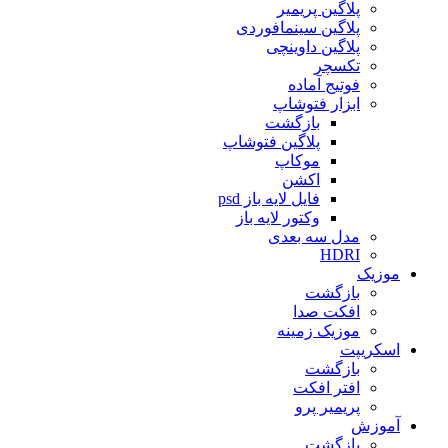
پلاگین پریمیر
پلاگین سینمافوردی
پلاگین داوینچی
تکسچر
فوتیج آماده
ابزار فتوشاپ
بازگشت
پلاگین فتوشاپ
موکاپ
اکشن
فایل لایه باز psd
وکتور لایه باز
مدل سه بعدی
HDRI
موزیک
بازگشت
افکت صدا
موزیک زمینه
اسکریپت
بازگشت
افتر افکت
پریمیر پرو
آموزش
بازگشت