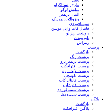
تایتل
طرح اینستاگرام
نمایش لوگو
المان پریمیر
ویژوالایزر موزیک
سینمافوردی
فاینال کات و اپل موشن
داوینچی ریزالو
پاورپوینت
زیبراش
پریست
بازگشت
پریست رنگ
پریست پریمیر پرو
پریست افترافکت
پریست لایت روم
پریست داوینچی
پریست فاینال کات
پریست فتوشاپ
پریست سینمافوردی
پریست daz studio
پلاگین
بازگشت
پلاگین افترافکت