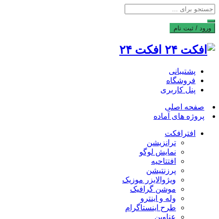
ورود / ثبت نام
افکت ۲۴
پشتیبانی
فروشگاه
پنل کاربری
صفحه اصلی
پروژه های آماده
افترافکت
ترانزیشن
نمایش لوگو
افتتاحیه
پرزنتیشن
ویژوالایزر موزیک
موشن گرافیک
وله و اینترو
طرح اینستاگرام
عناوین