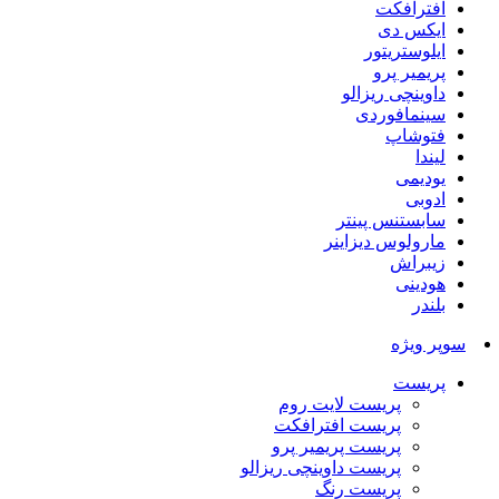
افترافکت
ایکس دی
ایلوستریتور
پریمیر پرو
داوینچی ریزالو
سینمافوردی
فتوشاپ
لیندا
یودیمی
ادوبی
سابستنس پینتر
مارولوس دیزاینر
زیبراش
هودینی
بلندر
سوپر ویژه
پریست
پریست لایت روم
پریست افترافکت
پریست پریمیر پرو
پریست داوینچی ریزالو
پریست رنگ