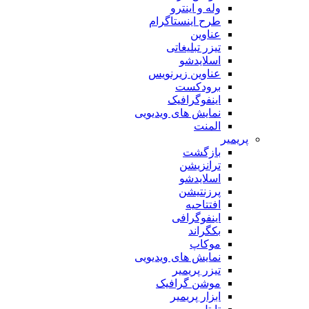
وله و اینترو
طرح اینستاگرام
عناوین
تیزر تبلیغاتی
اسلایدشو
عناوین زیرنویس
برودکست
اینفوگرافیک
نمایش های ویدیویی
المنت
پریمیر
بازگشت
ترانزیشن
اسلایدشو
پرزنتیشن
افتتاحیه
اینفوگرافی
بکگراند
موکاپ
نمایش های ویدیویی
تیزر پریمیر
موشن گرافیک
ابزار پریمیر