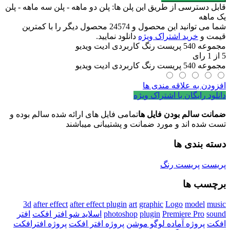
قابل دسترسی از طریق این پلن ها: پلن دو ماهه - پلن سه ماهه - پلن
یک ماهه
شما می توانید این محصول و 24574 محصول دیگر را با کمترین
قیمت و
خرید اشتراک ویژه
دانلود نمایید.
مجموعه 540 پریست رنگ کاربردی ادیت ویدیو
5
از
1
رای
مجموعه 540 پریست رنگ کاربردی ادیت ویدیو
افزودن به علاقه مندی ها
دانلود رایگان با اشتراک ویژه
ضمانت سالم بودن فایل ها
تمامی فایل های ارائه شده سالم بوده و
تست شده اند و مورد ضمانت و پشتیبانی میباشند
دسته بندی ها
پریست
پریست رنگ
برچسب ها
3d
after effect
after effect plugin
art
graphic
Logo
model
music
sound
Premiere Pro
plugin
photoshop
اسلايد شو افتر افکت
افتر
افکت
پروژه آماده لوگو موشن
پروژه افتر افکت
پروژه افترافکت