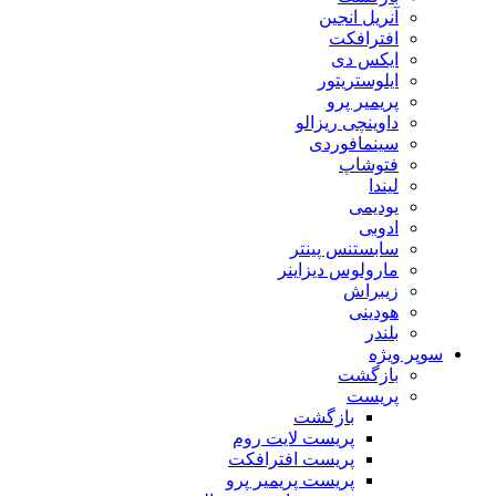
آنریل انجین
افترافکت
ایکس دی
ایلوستریتور
پریمیر پرو
داوینچی ریزالو
سینمافوردی
فتوشاپ
لیندا
یودیمی
ادوبی
سابستنس پینتر
مارولوس دیزاینر
زیبراش
هودینی
بلندر
سوپر ویژه
بازگشت
پریست
بازگشت
پریست لایت روم
پریست افترافکت
پریست پریمیر پرو