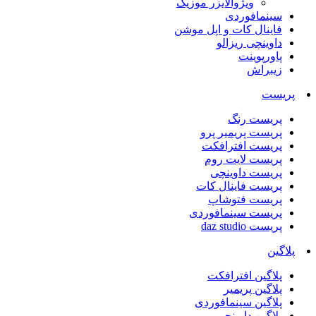
ویژوالایزر موزیک
سینمافوردی
فاینال کات و اپل موشن
داوینچی ریزالو
پاورپوینت
زیبراش
پریست
پریست رنگ
پریست پریمیر پرو
پریست افترافکت
پریست لایت روم
پریست داوینچی
پریست فاینال کات
پریست فتوشاپ
پریست سینمافوردی
پریست daz studio
پلاگین
پلاگین افترافکت
پلاگین پریمیر
پلاگین سینمافوردی
پلاگین داوینچی