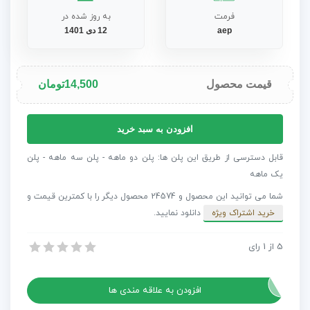
فرمت
به روز شده در
aep
12 دی 1401
قیمت محصول
14,500
تومان
پروژه
افزودن به سبد خرید
افترافکت
اوپنر
قابل دسترسی از طریق این پلن ها: پلن دو ماهه - پلن سه ماهه - پلن
کمیک
یک ماهه
عدد
شما می توانید این محصول و 24574 محصول دیگر را با کمترین قیمت و
خرید اشتراک ویژه
دانلود نمایید.
5
از
1
رای
پروژه افترافکت اوپنر کمیک
پروژه افترافکت اوپنر کمیک
افزودن به علاقه مندی ها