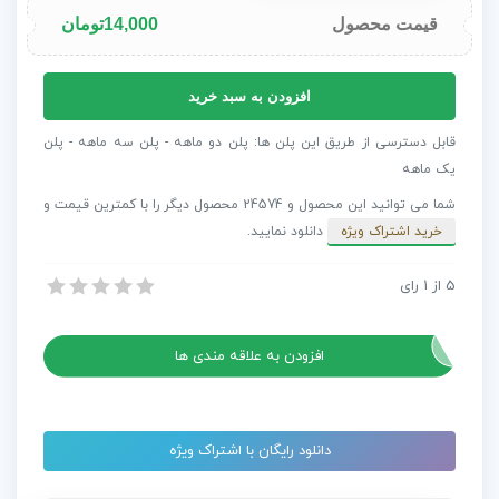
قیمت محصول
14,000
تومان
دوره
افزودن به سبد خرید
آموزشی
ساخت
قابل دسترسی از طریق این پلن ها: پلن دو ماهه - پلن سه ماهه - پلن
تیتراژ
یک ماهه
به
شما می توانید این محصول و 24574 محصول دیگر را با کمترین قیمت و
سبک
خرید اشتراک ویژه
دانلود نمایید.
Daredevil
در
5
از
1
رای
دوره آموزشی ساخت تیتراژ به سبک Daredevil در سینمافوردی
سینمافوردی
دوره آموزشی ساخت تیتراژ به سبک Daredevil در سینمافوردی
عدد
افزودن به علاقه مندی ها
دانلود رایگان با اشتراک ویژه