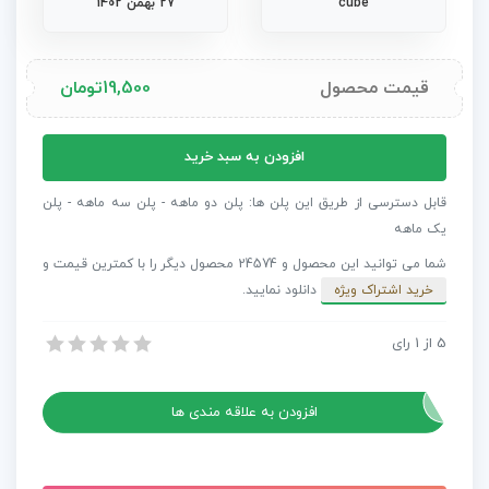
cube
27 بهمن 1402
قیمت محصول
19,500
تومان
دانلود
افزودن به سبد خرید
پریست
رنگ
قابل دسترسی از طریق این پلن ها: پلن دو ماهه - پلن سه ماهه - پلن
فتوشاپ
یک ماهه
Creative
شما می توانید این محصول و 24574 محصول دیگر را با کمترین قیمت و
Colour
خرید اشتراک ویژه
دانلود نمایید.
LUT
Pack
5
از
1
رای
دانلود پریست رنگ فتوشاپ Creative Colour LUT Pack For Photoshop
For
دانلود پریست رنگ فتوشاپ Creative Colour LUT Pack For Photoshop
Photoshop
عدد
افزودن به علاقه مندی ها