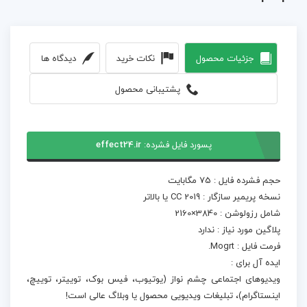
جزئیات محصول
نکات خرید
دیدگاه ها
پشتیبانی محصول
پسورد فایل فشرده:
effect24.ir
حجم فشرده فایل : 75 مگابایت
نسخه پریمیر سازگار : CC 2019 یا بالاتر
شامل رزولوشن : 3840×2160
پلاگین مورد نیاز : ندارد
فرمت فایل : Mogrt.
ایده آل برای :
ویدیوهای اجتماعی چشم نواز (یوتیوب، فیس بوک، توییتر، توییچ،
اینستاگرام)، تبلیغات ویدیویی محصول یا وبلاگ عالی است!