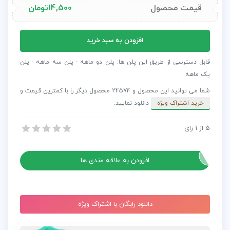
قیمت محصول
14,500
تومان
پروژه
افزودن به سبد خرید
پریمیر
300
قابل دسترسی از طریق این پلن ها: پلن دو ماهه - پلن سه ماهه - پلن
تایتل
یک ماهه
پاپ
شما می توانید این محصول و 24574 محصول دیگر را با کمترین قیمت و
آپ
خرید اشتراک ویژه
دانلود نمایید.
خلاقانه
Creative
5
از
1
رای
پروژه پریمیر 300 تایتل پاپ آپ خلاقانه Creative Pop Ups
Pop
پروژه پریمیر 300 تایتل پاپ آپ خلاقانه Creative Pop Ups
Ups
عدد
افزودن به علاقه مندی ها
دانلود رایگان با اشتراک ویژه