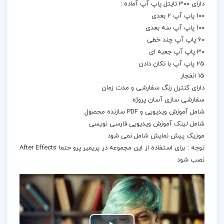
دارای 300 تایتل پاپ آپ آماده :
100 پاپ آپ 2 بعدی
100 پاپ آپ سه بعدی
60 پاپ آپ چند خطی
30 پاپ آپ جعبه ای
25 پاپ آپ با تکان دادن
15 انفجار
دارای کنترل رنگ سفارشی و مدت زمان
سفارشی سازی آسان پروژه
شامل آموزش ویدیویی و PDF سازنده محصول
شامل لینک آموزش ویدیویی فارسی نویسی
موزیک پیش نمایش شامل نمی شود
توجه : برای استفاده از این مجموعه در پریمیر پرو حتما After Effects
نصب شود