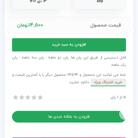
aep
13 دی 1401
قیمت محصول
14,500
تومان
پروژه
افزودن به سبد خرید
افترافکت
اینترو
قابل دسترسی از طریق این پلن ها: پلن دو ماهه - پلن سه ماهه - پلن
لوگو
یک ماهه
شما می توانید این محصول و 24574 محصول دیگر را با کمترین قیمت و
و
خرید اشتراک ویژه
دانلود نمایید.
عنوان
Deep
5
از
1
رای
پروژه افترافکت اینترو لوگو ​​​​​​​و عنوان Deep
عدد
پروژه افترافکت اینترو لوگو ​​​​​​​و عنوان Deep
افزودن به علاقه مندی ها