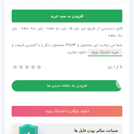
پلاگین
افزودن به سبد خرید
DEFlicker
رفع
قابل دسترسی از طریق این پلن ها: پلن دو ماهه - پلن سه ماهه - پلن
مشکل
یک ماهه
کم
شما می توانید این محصول و 24574 محصول دیگر را با کمترین قیمت و
و
خرید اشتراک ویژه
دانلود نمایید.
زیاد
شدن
5
از
1
پلاگین DEFlicker رفع مشکل کم و زیاد شدن نور در صحنه به همراه کرک
رای
نور
پلاگین DEFlicker رفع مشکل کم و زیاد شدن نور در صحنه به همراه کرک
در
صحنه
افزودن به علاقه مندی ها
به
همراه
کرک
دانلود رایگان با اشتراک ویژه
عدد
ضمانت سالم بودن فایل ها