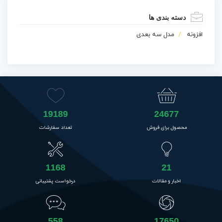
دسته بندی ها
افزونه
مدل سه بعدی
19189
24677
محصول برای فروش
تعداد سفارشات
1168
21
اخبار و مقالات
درخواست پشتیبانی
558
17650