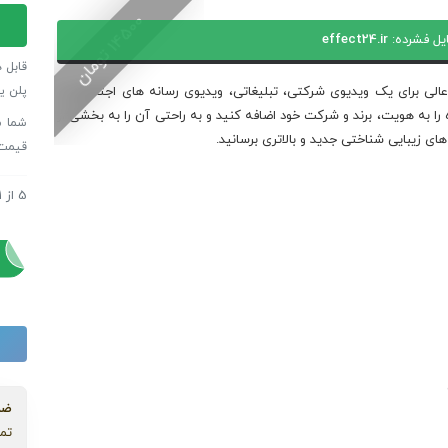
پروژه
0
افترا
یل فشرده:
effect24.ir
1
4
5
0
ت
و
م
ا
ن
آژان
قابل 
رسانه
پلن ی
عالی برای یک ویدیوی شرکتی، تبلیغاتی، ویدیوی رسانه های اجتماعی، و
های
را به هویت، برند و شرکت خود اضافه کنید و به راحتی آن را به بخشی از
دیجیت
 های زیبایی شناختی جدید و بالاتری برسانید.
قیمت
عدد
5
از
1
پروژه
پروژه
ضم
تما