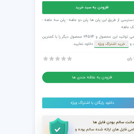
افزودن به سبد خرید
فکت
س
دسترسی از طریق این پلن ها: پلن دو ماهه - پلن سه ماهه -
ک ماهه
شما می توانید این محصول و 24574 محصول دیگر را با کمترین
ال
 و
خرید اشتراک ویژه
دانلود نمایید.
رای
 افترافکت آژانس رسانه های دیجیتال
 افترافکت آژانس رسانه های دیجیتال
افزودن به علاقه مندی ها
دانلود رایگان با اشتراک ویژه
انت سالم بودن فایل ها
می فایل های ارائه شده سالم بوده و