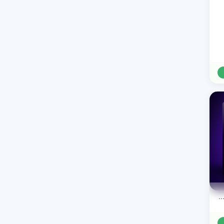
AEJuice Camera Screen Recordings Overlay برای پریمیر پرو و افترافکت