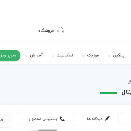
فروشگاه
پلاگین
موزیک
اسکریپت
آموزش
سوپر ویژه
ل
تال
دیدگاه ها
پشتیبانی محصول
قی