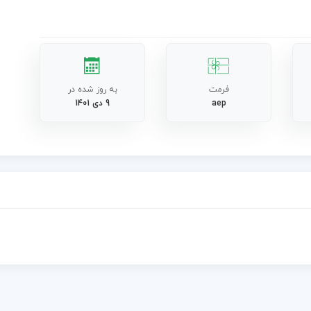
فرمت
به روز شده در
aep
9 دی 1401