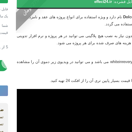
0
ایل فشرده:
effect24.ir
پریس
2
7
5
0
ت
و
م
ا
ن
Dolce
قابل د
LUT
یک ما
Dolc
نام دارد و ویژه استفاده برای انواع پروژه های عقد و نامزدی است
ction
ستفاده می گردد.
ویژه
قیمت
CU بوده و به راحتی و بدون نیاز به نصب هیچ پلاگینی می توانید در هر پروژه و نرم افزار تدوینی
تصاوی
و هزینه های صرف شده برای هر پروژه می شود.
عروس
5
از
1
دانلود پریست ction
عدد
دانلود پریست ction
این مجموعه شامل 6 پریست ویژه از محصولات شرکت whiteinrevery می باشد و می توانید در ویدیوی زیر دموی آن را مشاهده
ضم
تما
تس
میب