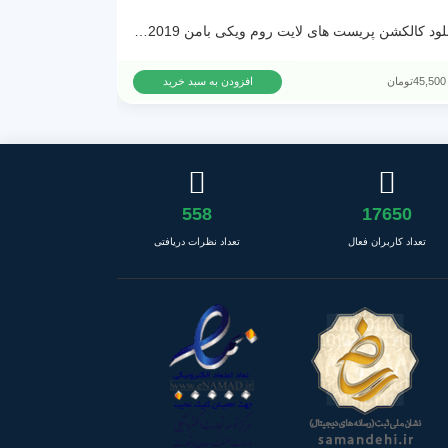
دانلود کالکشن پریست های لایت روم ویکی بامن Vicky Baumann Lightroom Presets Collection 2019
45,500
تومان
37,500
تومان
افزودن به سبد خرید
558
17650
تعداد کاربران فعال
تعداد نظرات دریافتی