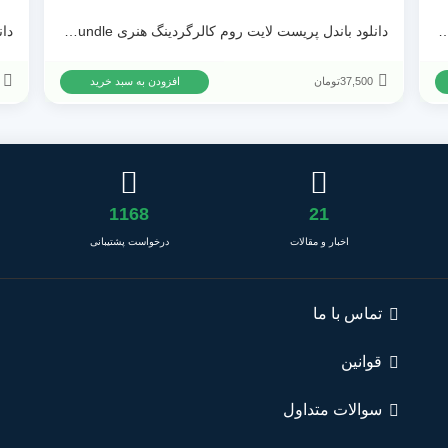
ایت روم WithLuke Presets – The Master Collection
دانلود باندل پریست لایت روم کالرگردینگ هنری Sascha Kraemer – OH YES Vol I + II + III Bundle
37,500
تومان
افزودن به سبد خرید
1168
21
اخبار و مقالات
درخواست پشتیبانی
تماس با ما
قوانین
سوالات متداول