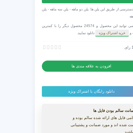
ت
سترسی از طریق این پلن ها: پلن دو ماهه - پلن سه ماهه - پلن
هه
Colle
شما می توانید این محصول و 24574 محصول دیگر را با کمترین
 و
خرید اشتراک ویژه
دانلود نمایید.
ر
ی
رای
Dolce LUT Colle ویژه تصاویر عروسی
Dolce LUT Colle ویژه تصاویر عروسی
افزودن به علاقه مندی ها
دانلود رایگان با اشتراک ویژه
انت سالم بودن فایل ها
می فایل های ارائه شده سالم بوده و
ت شده اند و مورد ضمانت و پشتیبانی
اشند