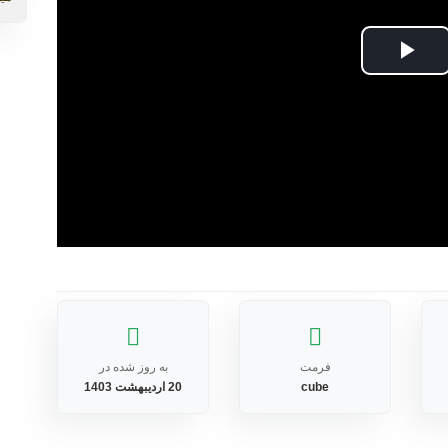
Play
Video
فرمت
به روز شده در
cube
20 اردیبهشت 1403