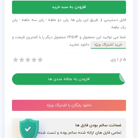
مجموعه
افزودن به سبد خرید
مدل
سه
قابل دسترسی از طریق این پلن ها: پلن دو ماهه - پلن سه ماهه - پلن
بعدی
یک ماهه
پنجره
شما می توانید این محصول و 24574 محصول دیگر را با کمترین قیمت و
Dormer
خرید اشتراک ویژه
دانلود نمایید.
Window
Balcony
5
از
1
رای
مجموعه مدل سه بعدی پنجره Dormer Window Balcony
عدد
مجموعه مدل سه بعدی پنجره Dormer Window Balcony
افزودن به علاقه مندی ها
دانلود رایگان با اشتراک ویژه
ضمانت سالم بودن فایل ها
تمامی فایل های ارائه شده سالم بوده و تست شده