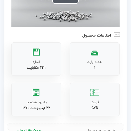
Play
Video
اطلاعات محصول
تعداد پارت
اندازه
1
231 مگابایت
فرمت
به روز شده در
C4D
22 اردیبهشت 1401