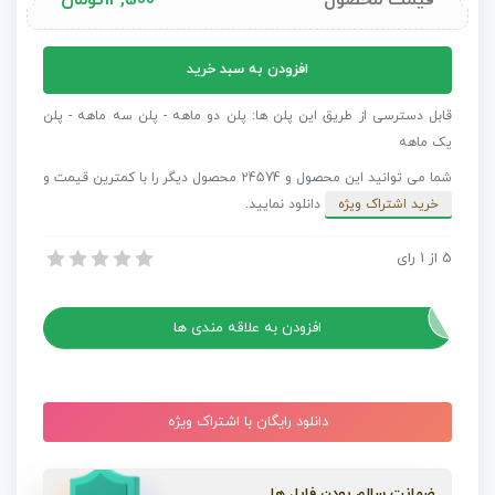
قیمت محصول
14,500
تومان
پروژه
افزودن به سبد خرید
Cinema
4D
قابل دسترسی از طریق این پلن ها: پلن دو ماهه - پلن سه ماهه - پلن
شمارش
یک ماهه
معکوس
شما می توانید این محصول و 24574 محصول دیگر را با کمترین قیمت و
Dynamic
خرید اشتراک ویژه
دانلود نمایید.
Countdown
عدد
5
از
1
پروژه Cinema 4D شمارش معکوس Dynamic Countdown
رای
پروژه Cinema 4D شمارش معکوس Dynamic Countdown
افزودن به علاقه مندی ها
دانلود رایگان با اشتراک ویژه
ضمانت سالم بودن فایل ها