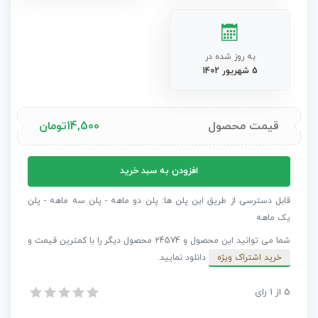
به روز شده در
5 شهریور 1402
قیمت محصول
14,500
تومان
پروژه
افزودن به سبد خرید
آماده
داوینچی
قابل دسترسی از طریق این پلن ها: پلن دو ماهه - پلن سه ماهه - پلن
ریزالو
یک ماهه
اوپنر
شما می توانید این محصول و 24574 محصول دیگر را با کمترین قیمت و
دینامیک
خرید اشتراک ویژه
دانلود نمایید.
تله
عدد
5
از
1
رای
پروژه آماده داوینچی ریزالو اوپنر دینامیک تله
پروژه آماده داوینچی ریزالو اوپنر دینامیک تله