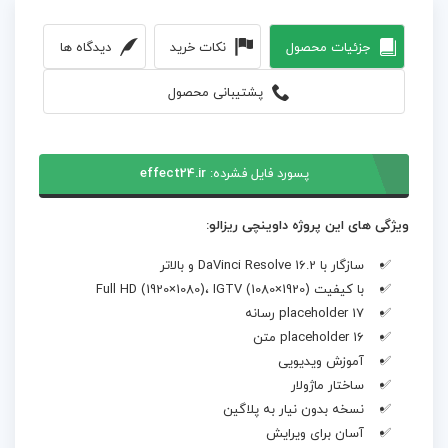
جزئیات محصول
نکات خرید
دیدگاه ها
پشتیبانی محصول
پسورد فایل فشرده:
effect24.ir
ویژگی های این پروژه داوینچی ریزالو:
سازگار با DaVinci Resolve 16.2 و بالاتر
با کیفیت Full HD (1920×1080)، IGTV (1080×1920)
17 placeholder رسانه
16 placeholder متن
آموزش ویدیویی
ساختار ماژولار
نسخه بدون نیار به پلاگین
آسان برای ویرایش