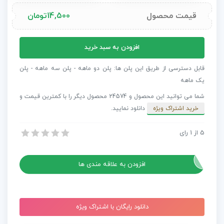
قیمت محصول
14,500
تومان
پروژه
افزودن به سبد خرید
افترافکت
بوم
قابل دسترسی از طریق این پلن ها: پلن دو ماهه - پلن سه ماهه - پلن
شناسی
یک ماهه
-
شما می توانید این محصول و 24574 محصول دیگر را با کمترین قیمت و
پس
خرید اشتراک ویژه
دانلود نمایید.
زمینه
انیمیشن
5
از
1
رای
پروژه افترافکت بوم شناسی – پس زمینه انیمیشن
عدد
پروژه افترافکت بوم شناسی – پس زمینه انیمیشن
افزودن به علاقه مندی ها
دانلود رایگان با اشتراک ویژه