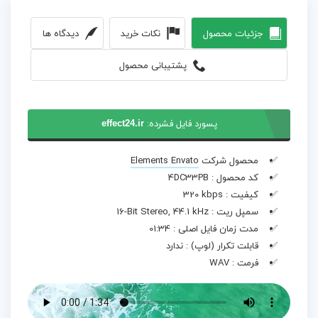
جزئیات محصول
نکات خرید
دیدگاه ها
پشتیبانی محصول
پسورد فایل فشرده:
effect24.ir
محصول شرکت
Elements Envato
کد محصول :
4DC33PB
کیفیت :
320 kbps
سمپل ریت :
16-Bit Stereo, 44.1 kHz
مدت زمان فایل اصلی :
01:34
قابلت تکرار (لوپ) :
ندارد
فرمت :
WAV