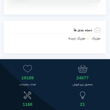
دسته بندی ها
موزیک
موزیک زمینه
19189
24677
محصول برای فروش
تعداد سفارشات
1168
21