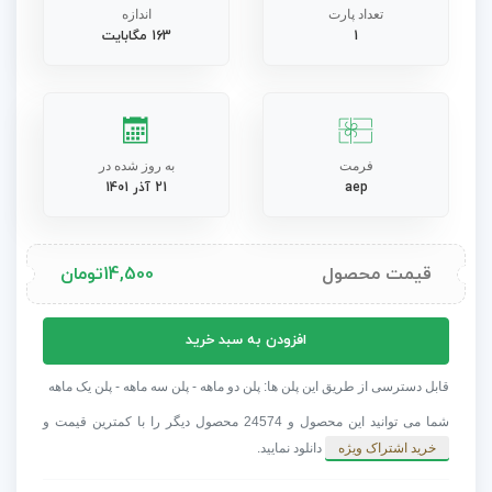
تعداد پارت
اندازه
1
163 مگابایت
فرمت
به روز شده در
aep
21 آذر 1401
قیمت محصول
14,500
تومان
پروژه
افزودن به سبد خرید
افترافکت
نمایش
قابل دسترسی از طریق این پلن ها: پلن دو ماهه - پلن سه ماهه - پلن یک ماهه
اسلاید
شما می توانید این محصول و 24574 محصول دیگر را با کمترین قیمت و
تاریخی
خرید اشتراک ویژه
دانلود نمایید.
زیبا
عدد