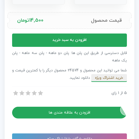
قیمت محصول
14,500
تومان
پروژه
افزودن به سبد خرید
افترافکت
اسلایدشو
قابل دسترسی از طریق این پلن ها: پلن دو ماهه - پلن سه ماهه - پلن
ذرات
یک ماهه
عروسی
شما می توانید این محصول و 24574 محصول دیگر را با کمترین قیمت و
زیبا
خرید اشتراک ویژه
دانلود نمایید.
عدد
5
از
1
رای
پروژه افترافکت اسلایدشو ذرات عروسی زیبا
پروژه افترافکت اسلایدشو ذرات عروسی زیبا
افزودن به علاقه مندی ها
دانلود رایگان با اشتراک ویژه