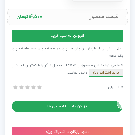
قیمت محصول
14,500
تومان
پروژه
افزودن به سبد خرید
افترافکت
اوپنر
قابل دسترسی از طریق این پلن ها: پلن دو ماهه - پلن سه ماهه - پلن
دیوار
یک ماهه
عکس
شما می توانید این محصول و 24574 محصول دیگر را با کمترین قیمت و
زیبا
خرید اشتراک ویژه
دانلود نمایید.
عدد
5
از
1
رای
پروژه افترافکت اوپنر دیوار عکس زیبا
پروژه افترافکت اوپنر دیوار عکس زیبا
افزودن به علاقه مندی ها
دانلود رایگان با اشتراک ویژه