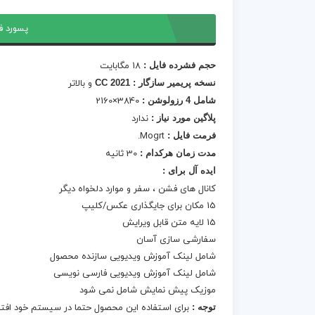
پسورد ف
حجم فشرده فایل :
18 مگابایت
نسخه پریمیر سازگار : CC 2021
و بالاتر
شامل 4 رزولوشن :
3840×2160
پلاگین مورد نیاز :
ندارد
فرمت فایل :
Mogrt.
مدت زمان هرکدام :
30 ثانیه
ایده آل برای :
کانال های فشن ، سفر و موارد دلخواه دیگر
15 مکان برای جایگذاری عکس/کلیپ
15 لایه متن قابل ویرایش
سفارشی سازی آسان
شامل لینک آموزش ویدیویی سازنده محصول
شامل لینک آموزش ویدیویی فارسی نویسی
موزیک پیش نمایش شامل نمی شود
توجه :
برای استفاده این محصول حتما در سیستم خود افت