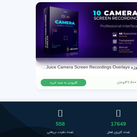
پروژه AEJuice Camera Screen Recordings Overlays برای پریمیر پرو و افترافکت
27,500
تومان
15,500
تومان
افزودن به سبد خرید
558
17649
تعداد کاربران فعال
تعداد نظرات دریافتی