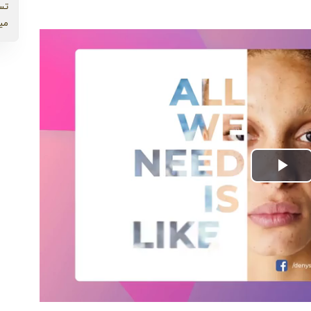
تس
می
Play
Video