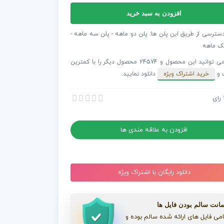
افزودن به سبد خرید
ر
دسترسی از طریق این پلن ها: پلن دو ماهه - پلن سه ماهه -
ک ماهه
شما می توانید این محصول و 24574 محصول دیگر را با کمترین
ب
 و
خرید اشتراک ویژه
دانلود نمایید.
Sc
رای
ایان یوتیوب End Screens Lovable
Lo
ایان یوتیوب End Screens Lovable
افزودن به علاقه مندی ها
دانلود رایگان با اشتراک ویژه
انت سالم بودن فایل ها
می فایل های ارائه شده سالم بوده و