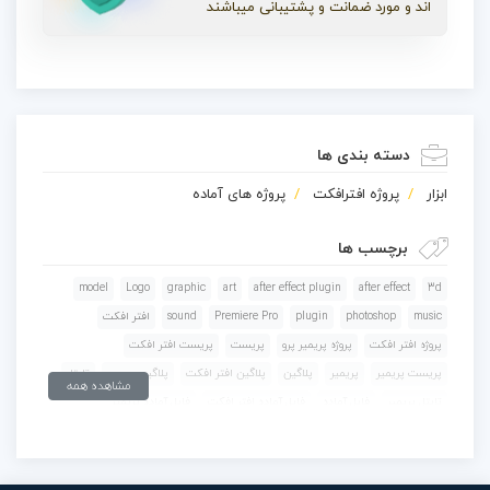
اند و مورد ضمانت و پشتیبانی میباشند
دسته بندی ها
ابزار
پروژه افترافکت
پروژه های آماده
برچسب ها
model
Logo
graphic
art
after effect plugin
after effect
3d
music
photoshop
plugin
Premiere Pro
sound
افتر افکت
پروژه افتر افکت
پروژه پريمير پرو
پريست
پريست افتر افکت
پريست پريمير
پريمير
پلاگين
پلاگين افتر افکت
پلاگين پريمير
تايتل
مشاهده همه
تايتل پريمير
فايل آماده
فايل آماده افتر افکت
فايل آماده پريمير
فايل فتوشاپ
فتوشاپ
گرافيک
لوگو
مدل
مدل سه بعدي