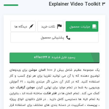
Explainer Video Toolkit 3
جزئیات محصول
نکات خرید
دیدگاه ها
پشتیبانی محصول
پسورد فایل فشرده:
effect24.ir
یک مجموعه عظیم شامل بیش از 1000
المان موشن
برای ویدوهای
توضیح دهنده که با آن می توانید تقریبا برای هر نوع کسب و کار
استفاده کنید. که در کنار آن ،حتی اگر مبتدی باشید ، 21 آموزش
ویدیویی به شما در تمام موارد برای نهایی کردن
موشن گرافیک
خود
کمک می کند . تمام المان ها در
افتر افکت
ساخته شده اند ، بنابراین
به تمام لایه ها دسترسی کامل دارید . در فایل دانلودی انواع پروژه
،
پریست
، اسکریپت در دسته بندی های مختلف برای استفاده قرار