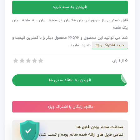
پروژه
افزودن به سبد خرید
افترافکت
جعبه
قابل دسترسی از طریق این پلن ها: پلن دو ماهه - پلن سه ماهه - پلن
ابزار
یک ماهه
کاراکتر
شما می توانید این محصول و 24574 محصول دیگر را با کمترین قیمت و
موشن
خرید اشتراک ویژه
دانلود نمایید.
گرافیک
Explainer
5
از
1
رای
پروژه افترافکت جعبه ابزار کاراکتر موشن گرافیک Explainer Video Toolkit 3
Video
پروژه افترافکت جعبه ابزار کاراکتر موشن گرافیک Explainer Video Toolkit 3
Toolkit
3
افزودن به علاقه مندی ها
عدد
دانلود رایگان با اشتراک ویژه
ضمانت سالم بودن فایل ها
تمامی فایل های ارائه شده سالم بوده و تست شده