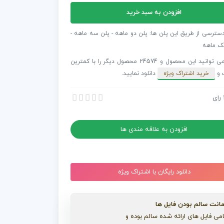
افزودن به سبد خرید
فکت
دسترسی از طریق این پلن ها: پلن دو ماهه - پلن سه ماهه -
ش
ک ماهه
ل
شما می توانید این محصول و 24574 محصول دیگر را با کمترین
 و
خرید اشتراک ویژه
دانلود نمایید.
رای
 افترافکت تبلیغ نمایش استایل و مد
 افترافکت تبلیغ نمایش استایل و مد
افزودن به علاقه مندی ها
دانلود رایگان با اشتراک ویژه
انت سالم بودن فایل ها
می فایل های ارائه شده سالم بوده و