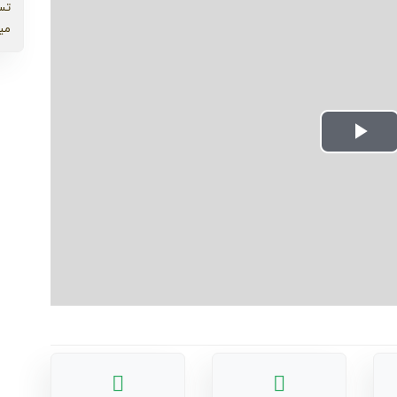
تس
می
Play
Video