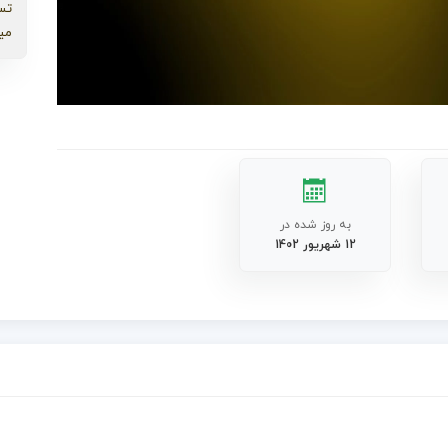
تس
می
به روز شده در
12 شهریور 1402