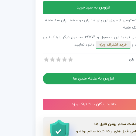
افزودن به سبد خرید
فکت
دسترسی از طریق این پلن ها: پلن دو ماهه - پلن سه ماهه -
ک ماهه
شما می توانید این محصول و 24574 محصول دیگر را با کمترین
 و
خرید اشتراک ویژه
دانلود نمایید.
رای
 افترافکت اوپنر مد شهری مد روز
 افترافکت اوپنر مد شهری مد روز
افزودن به علاقه مندی ها
دانلود رایگان با اشتراک ویژه
انت سالم بودن فایل ها
می فایل های ارائه شده سالم بوده و