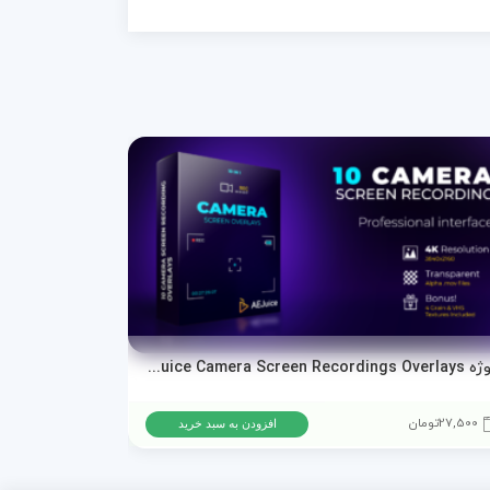
پروژه AEJuice Camera Screen Recordings Overlays برای پریمیر پرو و افترافکت
دانلود پروژه ا
27,500
تومان
15,500
تومان
افزودن به سبد خرید