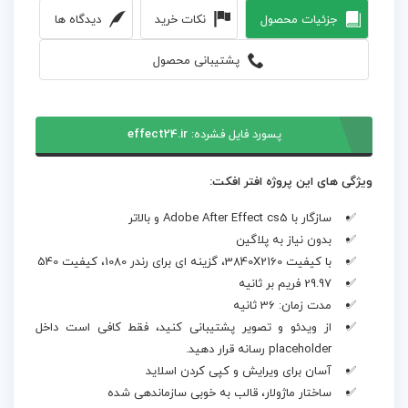
جزئیات محصول
نکات خرید
دیدگاه ها
پشتیبانی محصول
پسورد فایل فشرده:
effect24.ir
ویژگی های این پروژه افتر افکت:
سازگار با Adobe After Effect cs5 و بالاتر
بدون نیاز به پلاگین
با کیفیت 3840X2160، گزینه ای برای رندر 1080، کیفیت 540
29.97 فریم بر ثانیه
مدت زمان: 36 ثانیه
از ویدئو و تصویر پشتیبانی کنید، فقط کافی است داخل
placeholder رسانه قرار دهید.
آسان برای ویرایش و کپی کردن اسلاید
ساختار ماژولار، قالب به خوبی سازماندهی شده